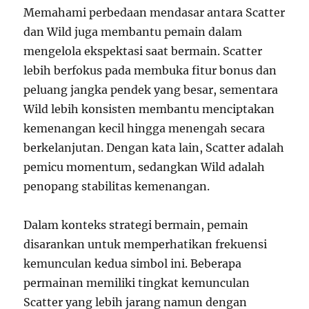
Memahami perbedaan mendasar antara Scatter
dan Wild juga membantu pemain dalam
mengelola ekspektasi saat bermain. Scatter
lebih berfokus pada membuka fitur bonus dan
peluang jangka pendek yang besar, sementara
Wild lebih konsisten membantu menciptakan
kemenangan kecil hingga menengah secara
berkelanjutan. Dengan kata lain, Scatter adalah
pemicu momentum, sedangkan Wild adalah
penopang stabilitas kemenangan.
Dalam konteks strategi bermain, pemain
disarankan untuk memperhatikan frekuensi
kemunculan kedua simbol ini. Beberapa
permainan memiliki tingkat kemunculan
Scatter yang lebih jarang namun dengan