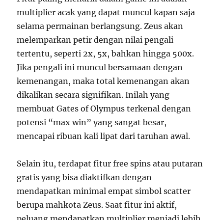
multiplier acak yang dapat muncul kapan saja
selama permainan berlangsung. Zeus akan
melemparkan petir dengan nilai pengali
tertentu, seperti 2x, 5x, bahkan hingga 500x.
Jika pengali ini muncul bersamaan dengan
kemenangan, maka total kemenangan akan
dikalikan secara signifikan. Inilah yang
membuat Gates of Olympus terkenal dengan
potensi “max win” yang sangat besar,
mencapai ribuan kali lipat dari taruhan awal.
Selain itu, terdapat fitur free spins atau putaran
gratis yang bisa diaktifkan dengan
mendapatkan minimal empat simbol scatter
berupa mahkota Zeus. Saat fitur ini aktif,
peluang mendapatkan multiplier menjadi lebih