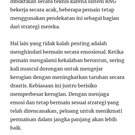
dibuktikan secara teknis karena sistem RNG
bekerja secara acak, beberapa pemain tetap
menggunakan pendekatan ini sebagai bagian
dari strategi mereka.
Hal lain yang tidak kalah penting adalah
menghindari bermain secara emosional. Ketika
pemain mengalami kekalahan beruntun, sering
kali muncul dorongan untuk mengejar
kerugian dengan meningkatkan taruhan secara
drastis. Kebiasaan ini justru berisiko
memperbesar kerugian. Dengan menjaga
emosi dan tetap bermain sesuai strategi yang
telah direncanakan, peluang untuk menikmati
permainan dalam jangka panjang akan lebih
baik.