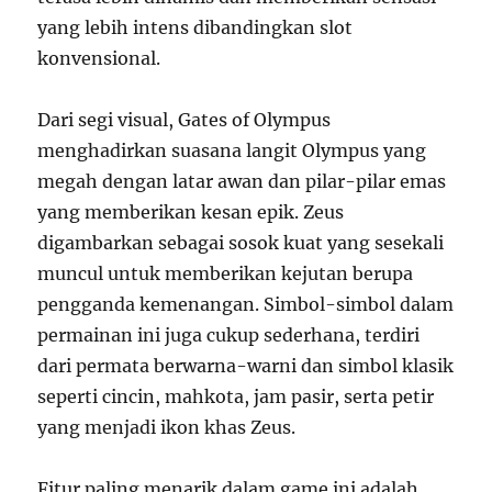
yang lebih intens dibandingkan slot
konvensional.
Dari segi visual, Gates of Olympus
menghadirkan suasana langit Olympus yang
megah dengan latar awan dan pilar-pilar emas
yang memberikan kesan epik. Zeus
digambarkan sebagai sosok kuat yang sesekali
muncul untuk memberikan kejutan berupa
pengganda kemenangan. Simbol-simbol dalam
permainan ini juga cukup sederhana, terdiri
dari permata berwarna-warni dan simbol klasik
seperti cincin, mahkota, jam pasir, serta petir
yang menjadi ikon khas Zeus.
Fitur paling menarik dalam game ini adalah