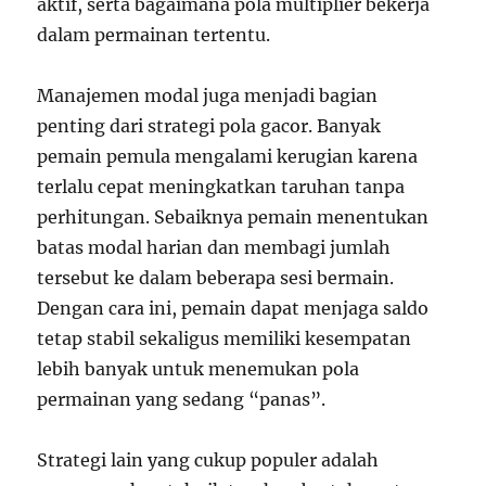
aktif, serta bagaimana pola multiplier bekerja
dalam permainan tertentu.
Manajemen modal juga menjadi bagian
penting dari strategi pola gacor. Banyak
pemain pemula mengalami kerugian karena
terlalu cepat meningkatkan taruhan tanpa
perhitungan. Sebaiknya pemain menentukan
batas modal harian dan membagi jumlah
tersebut ke dalam beberapa sesi bermain.
Dengan cara ini, pemain dapat menjaga saldo
tetap stabil sekaligus memiliki kesempatan
lebih banyak untuk menemukan pola
permainan yang sedang “panas”.
Strategi lain yang cukup populer adalah