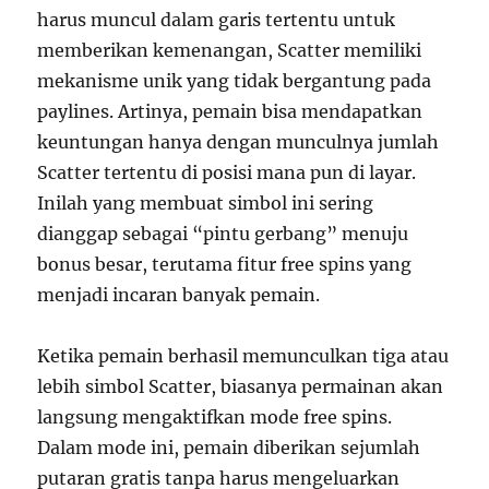
harus muncul dalam garis tertentu untuk
memberikan kemenangan, Scatter memiliki
mekanisme unik yang tidak bergantung pada
paylines. Artinya, pemain bisa mendapatkan
keuntungan hanya dengan munculnya jumlah
Scatter tertentu di posisi mana pun di layar.
Inilah yang membuat simbol ini sering
dianggap sebagai “pintu gerbang” menuju
bonus besar, terutama fitur free spins yang
menjadi incaran banyak pemain.
Ketika pemain berhasil memunculkan tiga atau
lebih simbol Scatter, biasanya permainan akan
langsung mengaktifkan mode free spins.
Dalam mode ini, pemain diberikan sejumlah
putaran gratis tanpa harus mengeluarkan