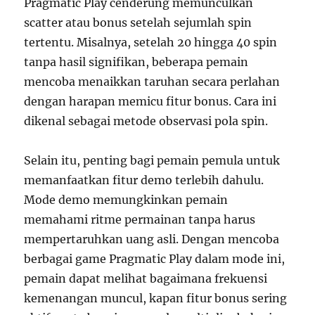
Pragmatic Play cenderung memunculkan
scatter atau bonus setelah sejumlah spin
tertentu. Misalnya, setelah 20 hingga 40 spin
tanpa hasil signifikan, beberapa pemain
mencoba menaikkan taruhan secara perlahan
dengan harapan memicu fitur bonus. Cara ini
dikenal sebagai metode observasi pola spin.
Selain itu, penting bagi pemain pemula untuk
memanfaatkan fitur demo terlebih dahulu.
Mode demo memungkinkan pemain
memahami ritme permainan tanpa harus
mempertaruhkan uang asli. Dengan mencoba
berbagai game Pragmatic Play dalam mode ini,
pemain dapat melihat bagaimana frekuensi
kemenangan muncul, kapan fitur bonus sering