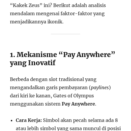
“Kakek Zeus” ini? Berikut adalah analisis
mendalam mengenai faktor-faktor yang
menjadikannya ikonik.
1. Mekanisme “Pay Anywhere”
yang Inovatif
Berbeda dengan slot tradisional yang
mengandalkan garis pembayaran (
paylines
)
dari kiri ke kanan, Gates of Olympus
menggunakan sistem
Pay Anywhere
.
Cara Kerja:
Simbol akan pecah selama ada 8
atau lebih simbol yang sama muncul di posisi