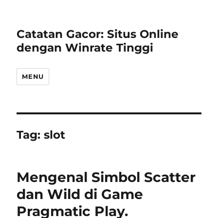
Catatan Gacor: Situs Online
dengan Winrate Tinggi
MENU
Tag:
slot
Mengenal Simbol Scatter
dan Wild di Game
Pragmatic Play.