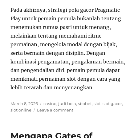
Pada akhirnya, strategi pola gacor Pragmatic
Play untuk pemain pemula bukanlah tentang
menemukan rumus pasti untuk menang,
melainkan tentang memahami ritme
permainan, mengelola modal dengan bijak,
serta bermain dengan disiplin. Dengan
kombinasi pengamatan, pengalaman bermain,
dan pengendalian diri, pemain pemula dapat
menikmati permainan slot dengan cara yang
lebih terarah dan menyenangkan.
Posted
Tags
March 8, 2026
casino
,
judi bola
,
sbobet
,
slot
,
slot gacor
,
on
on
slot online
Leave a comment
Strategi
Pola
Gacor
Mengapa Gates of
Pragmatic