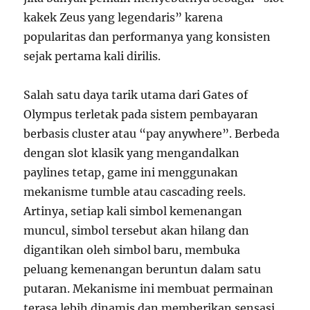
kakek Zeus yang legendaris” karena
popularitas dan performanya yang konsisten
sejak pertama kali dirilis.
Salah satu daya tarik utama dari Gates of
Olympus terletak pada sistem pembayaran
berbasis cluster atau “pay anywhere”. Berbeda
dengan slot klasik yang mengandalkan
paylines tetap, game ini menggunakan
mekanisme tumble atau cascading reels.
Artinya, setiap kali simbol kemenangan
muncul, simbol tersebut akan hilang dan
digantikan oleh simbol baru, membuka
peluang kemenangan beruntun dalam satu
putaran. Mekanisme ini membuat permainan
terasa lebih dinamis dan memberikan sensasi