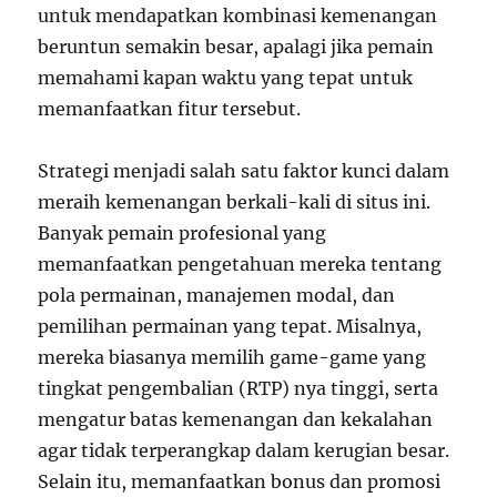
untuk mendapatkan kombinasi kemenangan
beruntun semakin besar, apalagi jika pemain
memahami kapan waktu yang tepat untuk
memanfaatkan fitur tersebut.
Strategi menjadi salah satu faktor kunci dalam
meraih kemenangan berkali-kali di situs ini.
Banyak pemain profesional yang
memanfaatkan pengetahuan mereka tentang
pola permainan, manajemen modal, dan
pemilihan permainan yang tepat. Misalnya,
mereka biasanya memilih game-game yang
tingkat pengembalian (RTP) nya tinggi, serta
mengatur batas kemenangan dan kekalahan
agar tidak terperangkap dalam kerugian besar.
Selain itu, memanfaatkan bonus dan promosi