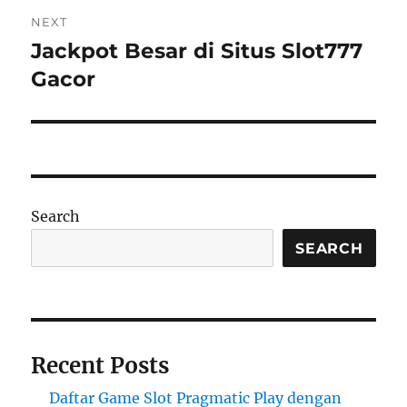
NEXT
Jackpot Besar di Situs Slot777
Next
post:
Gacor
Search
SEARCH
Recent Posts
Daftar Game Slot Pragmatic Play dengan