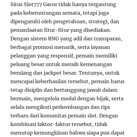
Situs Slot777 Gacor tidak hanya tergantung
pada keberuntungan semata, tetapi juga
dipengaruhi oleh pengetahuan, strategi, dan
pemanfaatan fitur-fitur yang disediakan.
Dengan sistem RNG yang adil dan transparan,
berbagai promosi menarik, serta layanan
pelanggan yang responsif, pemain memiliki
peluang besar untuk meraih kemenangan
berulang dan jackpot besar. Tentunya, untuk
mencapai keberhasilan tersebut, pemain harus
tetap disiplin dan bertanggung jawab dalam
bermain, mengelola modal dengan bijak, serta
selalu mengikuti perkembangan dan tips
terbaru dari komunitas pemain slot. Dengan
kombinasi faktor-faktor tersebut, tidak
menutup kemungkinan bahwa siapa pun dapat