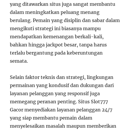
yang ditawarkan situs juga sangat membantu
dalam meningkatkan peluang menang
berulang. Pemain yang disiplin dan sabar dalam
mengikuti strategi ini biasanya mampu
mendapatkan kemenangan berkali-kali,
bahkan hingga jackpot besar, tanpa harus
terlalu bergantung pada keberuntungan
semata.
Selain faktor teknis dan strategi, lingkungan
permainan yang kondusif dan dukungan dari
layanan pelanggan yang responsif juga
memegang peranan penting. Situs Slot777
Gacor menyediakan layanan pelanggan 24/7
yang siap membantu pemain dalam
menyelesaikan masalah maupun memberikan