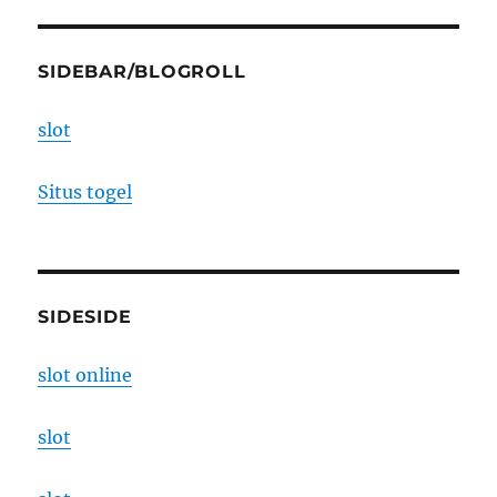
SIDEBAR/BLOGROLL
slot
Situs togel
SIDESIDE
slot online
slot