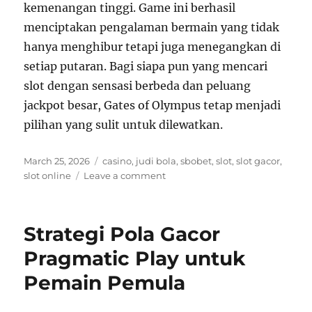
kemenangan tinggi. Game ini berhasil
menciptakan pengalaman bermain yang tidak
hanya menghibur tetapi juga menegangkan di
setiap putaran. Bagi siapa pun yang mencari
slot dengan sensasi berbeda dan peluang
jackpot besar, Gates of Olympus tetap menjadi
pilihan yang sulit untuk dilewatkan.
Posted
Tags
March 25, 2026
casino
,
judi bola
,
sbobet
,
slot
,
slot gacor
,
on
on
slot online
Leave a comment
Review
Lengkap
Gates
Strategi Pola Gacor
of
Olympus:
Pragmatic Play untuk
Sang
Pemain Pemula
Kakek
Zeus
yang