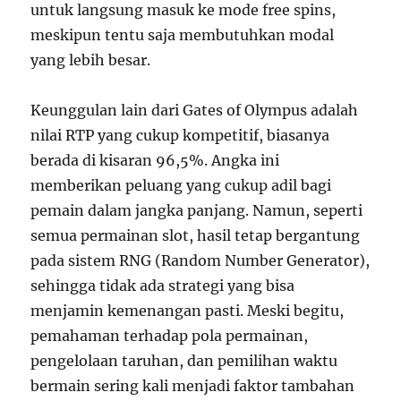
untuk langsung masuk ke mode free spins,
meskipun tentu saja membutuhkan modal
yang lebih besar.
Keunggulan lain dari Gates of Olympus adalah
nilai RTP yang cukup kompetitif, biasanya
berada di kisaran 96,5%. Angka ini
memberikan peluang yang cukup adil bagi
pemain dalam jangka panjang. Namun, seperti
semua permainan slot, hasil tetap bergantung
pada sistem RNG (Random Number Generator),
sehingga tidak ada strategi yang bisa
menjamin kemenangan pasti. Meski begitu,
pemahaman terhadap pola permainan,
pengelolaan taruhan, dan pemilihan waktu
bermain sering kali menjadi faktor tambahan