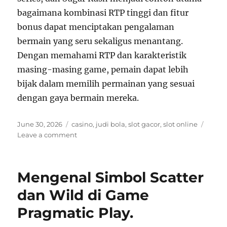
bagaimana kombinasi RTP tinggi dan fitur
bonus dapat menciptakan pengalaman
bermain yang seru sekaligus menantang.
Dengan memahami RTP dan karakteristik
masing-masing game, pemain dapat lebih
bijak dalam memilih permainan yang sesuai
dengan gaya bermain mereka.
Posted
Tags
June 30, 2026
casino
,
judi bola
,
slot gacor
,
slot online
on
on
Leave a comment
Daftar
Game
Slot
Mengenal Simbol Scatter
Pragmatic
Play
dan Wild di Game
dengan
Pragmatic Play.
Tingkat
Kemenangan