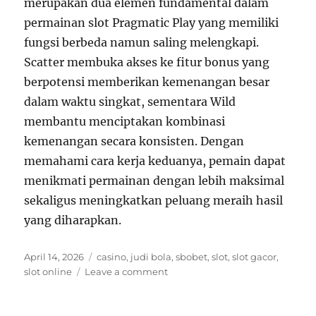
merupakan dua elemen fundamental dalam
permainan slot Pragmatic Play yang memiliki
fungsi berbeda namun saling melengkapi.
Scatter membuka akses ke fitur bonus yang
berpotensi memberikan kemenangan besar
dalam waktu singkat, sementara Wild
membantu menciptakan kombinasi
kemenangan secara konsisten. Dengan
memahami cara kerja keduanya, pemain dapat
menikmati permainan dengan lebih maksimal
sekaligus meningkatkan peluang meraih hasil
yang diharapkan.
Posted
Tags
April 14, 2026
casino
,
judi bola
,
sbobet
,
slot
,
slot gacor
,
on
on
slot online
Leave a comment
Mengenal
Simbol
Scatter