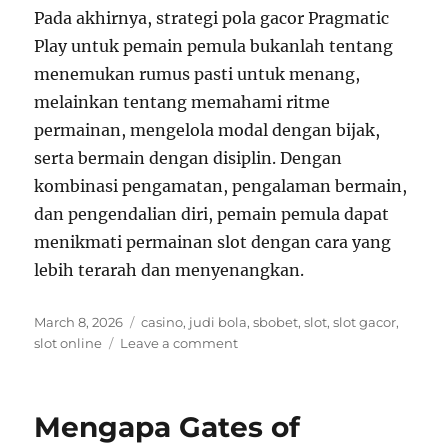
Pada akhirnya, strategi pola gacor Pragmatic
Play untuk pemain pemula bukanlah tentang
menemukan rumus pasti untuk menang,
melainkan tentang memahami ritme
permainan, mengelola modal dengan bijak,
serta bermain dengan disiplin. Dengan
kombinasi pengamatan, pengalaman bermain,
dan pengendalian diri, pemain pemula dapat
menikmati permainan slot dengan cara yang
lebih terarah dan menyenangkan.
Posted
Tags
March 8, 2026
casino
,
judi bola
,
sbobet
,
slot
,
slot gacor
,
on
on
slot online
Leave a comment
Strategi
Pola
Gacor
Mengapa Gates of
Pragmatic
Play