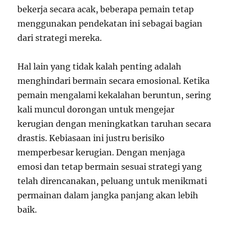
bekerja secara acak, beberapa pemain tetap
menggunakan pendekatan ini sebagai bagian
dari strategi mereka.
Hal lain yang tidak kalah penting adalah
menghindari bermain secara emosional. Ketika
pemain mengalami kekalahan beruntun, sering
kali muncul dorongan untuk mengejar
kerugian dengan meningkatkan taruhan secara
drastis. Kebiasaan ini justru berisiko
memperbesar kerugian. Dengan menjaga
emosi dan tetap bermain sesuai strategi yang
telah direncanakan, peluang untuk menikmati
permainan dalam jangka panjang akan lebih
baik.