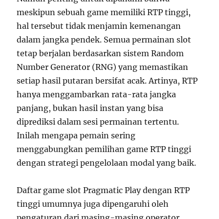
meskipun sebuah game memiliki RTP tinggi,
hal tersebut tidak menjamin kemenangan
dalam jangka pendek. Semua permainan slot
tetap berjalan berdasarkan sistem Random
Number Generator (RNG) yang memastikan
setiap hasil putaran bersifat acak. Artinya, RTP
hanya menggambarkan rata-rata jangka
panjang, bukan hasil instan yang bisa
diprediksi dalam sesi permainan tertentu.
Inilah mengapa pemain sering
menggabungkan pemilihan game RTP tinggi
dengan strategi pengelolaan modal yang baik.
Daftar game slot Pragmatic Play dengan RTP
tinggi umumnya juga dipengaruhi oleh
pengaturan dari masing-masing operator