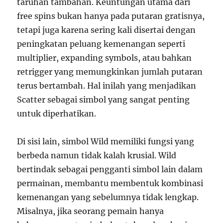
taruhan tambahan. Keuntungan utama dari
free spins bukan hanya pada putaran gratisnya,
tetapi juga karena sering kali disertai dengan
peningkatan peluang kemenangan seperti
multiplier, expanding symbols, atau bahkan
retrigger yang memungkinkan jumlah putaran
terus bertambah. Hal inilah yang menjadikan
Scatter sebagai simbol yang sangat penting
untuk diperhatikan.
Di sisi lain, simbol Wild memiliki fungsi yang
berbeda namun tidak kalah krusial. Wild
bertindak sebagai pengganti simbol lain dalam
permainan, membantu membentuk kombinasi
kemenangan yang sebelumnya tidak lengkap.
Misalnya, jika seorang pemain hanya