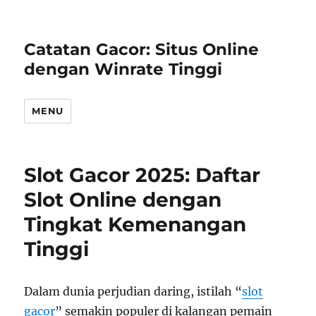
Catatan Gacor: Situs Online
dengan Winrate Tinggi
MENU
Slot Gacor 2025: Daftar
Slot Online dengan
Tingkat Kemenangan
Tinggi
Dalam dunia perjudian daring, istilah “
slot
gacor
” semakin populer di kalangan pemain