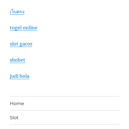
เว็บตรง
togel online
slot gacor
sbobet
judi bola
Home
Slot