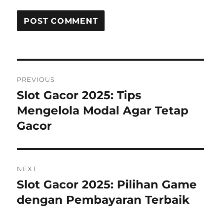
Post
PREVIOUS
navigation
Slot Gacor 2025: Tips
Previous
post:
Mengelola Modal Agar Tetap
Gacor
NEXT
Slot Gacor 2025: Pilihan Game
Next
post:
dengan Pembayaran Terbaik