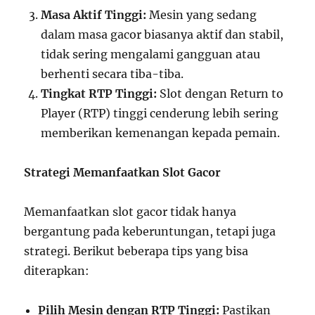
Masa Aktif Tinggi:
Mesin yang sedang
dalam masa gacor biasanya aktif dan stabil,
tidak sering mengalami gangguan atau
berhenti secara tiba-tiba.
Tingkat RTP Tinggi:
Slot dengan Return to
Player (RTP) tinggi cenderung lebih sering
memberikan kemenangan kepada pemain.
Strategi Memanfaatkan Slot Gacor
Memanfaatkan slot gacor tidak hanya
bergantung pada keberuntungan, tetapi juga
strategi. Berikut beberapa tips yang bisa
diterapkan:
Pilih Mesin dengan RTP Tinggi:
Pastikan