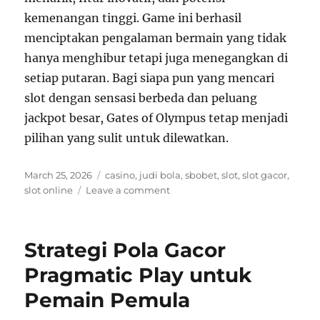
kemenangan tinggi. Game ini berhasil
menciptakan pengalaman bermain yang tidak
hanya menghibur tetapi juga menegangkan di
setiap putaran. Bagi siapa pun yang mencari
slot dengan sensasi berbeda dan peluang
jackpot besar, Gates of Olympus tetap menjadi
pilihan yang sulit untuk dilewatkan.
Posted
Tags
March 25, 2026
casino
,
judi bola
,
sbobet
,
slot
,
slot gacor
,
on
on
slot online
Leave a comment
Review
Lengkap
Gates
Strategi Pola Gacor
of
Olympus:
Pragmatic Play untuk
Sang
Pemain Pemula
Kakek
Zeus