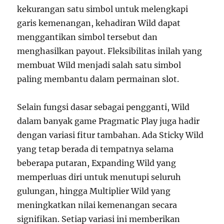
kekurangan satu simbol untuk melengkapi
garis kemenangan, kehadiran Wild dapat
menggantikan simbol tersebut dan
menghasilkan payout. Fleksibilitas inilah yang
membuat Wild menjadi salah satu simbol
paling membantu dalam permainan slot.
Selain fungsi dasar sebagai pengganti, Wild
dalam banyak game Pragmatic Play juga hadir
dengan variasi fitur tambahan. Ada Sticky Wild
yang tetap berada di tempatnya selama
beberapa putaran, Expanding Wild yang
memperluas diri untuk menutupi seluruh
gulungan, hingga Multiplier Wild yang
meningkatkan nilai kemenangan secara
signifikan. Setiap variasi ini memberikan