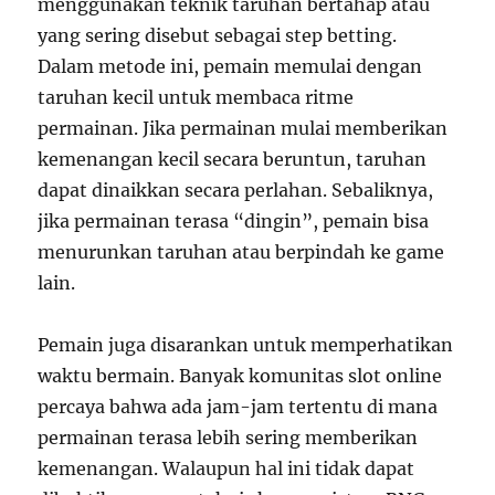
menggunakan teknik taruhan bertahap atau
yang sering disebut sebagai step betting.
Dalam metode ini, pemain memulai dengan
taruhan kecil untuk membaca ritme
permainan. Jika permainan mulai memberikan
kemenangan kecil secara beruntun, taruhan
dapat dinaikkan secara perlahan. Sebaliknya,
jika permainan terasa “dingin”, pemain bisa
menurunkan taruhan atau berpindah ke game
lain.
Pemain juga disarankan untuk memperhatikan
waktu bermain. Banyak komunitas slot online
percaya bahwa ada jam-jam tertentu di mana
permainan terasa lebih sering memberikan
kemenangan. Walaupun hal ini tidak dapat