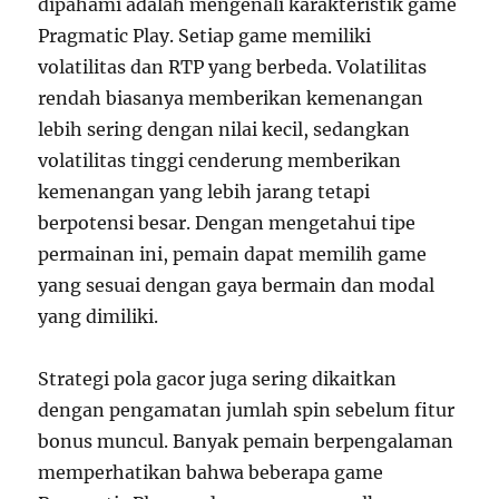
dipahami adalah mengenali karakteristik game
Pragmatic Play. Setiap game memiliki
volatilitas dan RTP yang berbeda. Volatilitas
rendah biasanya memberikan kemenangan
lebih sering dengan nilai kecil, sedangkan
volatilitas tinggi cenderung memberikan
kemenangan yang lebih jarang tetapi
berpotensi besar. Dengan mengetahui tipe
permainan ini, pemain dapat memilih game
yang sesuai dengan gaya bermain dan modal
yang dimiliki.
Strategi pola gacor juga sering dikaitkan
dengan pengamatan jumlah spin sebelum fitur
bonus muncul. Banyak pemain berpengalaman
memperhatikan bahwa beberapa game