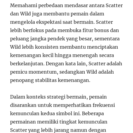
Memahami perbedaan mendasar antara Scatter
dan Wild juga membantu pemain dalam
mengelola ekspektasi saat bermain. Scatter
lebih berfokus pada membuka fitur bonus dan
peluang jangka pendek yang besar, sementara
Wild lebih konsisten membantu menciptakan
kemenangan kecil hingga menengah secara
berkelanjutan. Dengan kata lain, Scatter adalah
pemicu momentum, sedangkan Wild adalah
penopang stabilitas kemenangan.
Dalam konteks strategi bermain, pemain
disarankan untuk memperhatikan frekuensi
kemunculan kedua simbol ini. Beberapa
permainan memiliki tingkat kemunculan
Scatter yang lebih jarang namun dengan