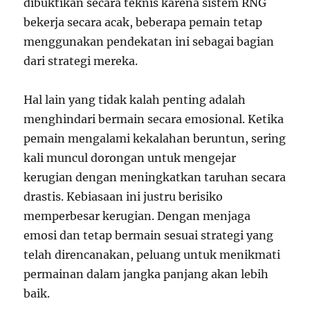
dibuktikan secara teknis karena sistem RNG
bekerja secara acak, beberapa pemain tetap
menggunakan pendekatan ini sebagai bagian
dari strategi mereka.
Hal lain yang tidak kalah penting adalah
menghindari bermain secara emosional. Ketika
pemain mengalami kekalahan beruntun, sering
kali muncul dorongan untuk mengejar
kerugian dengan meningkatkan taruhan secara
drastis. Kebiasaan ini justru berisiko
memperbesar kerugian. Dengan menjaga
emosi dan tetap bermain sesuai strategi yang
telah direncanakan, peluang untuk menikmati
permainan dalam jangka panjang akan lebih
baik.