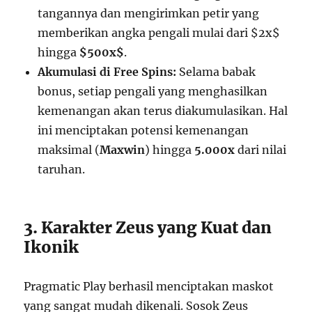
tangannya dan mengirimkan petir yang
memberikan angka pengali mulai dari $2x$
hingga
$500x$
.
Akumulasi di Free Spins:
Selama babak
bonus, setiap pengali yang menghasilkan
kemenangan akan terus diakumulasikan. Hal
ini menciptakan potensi kemenangan
maksimal (
Maxwin
) hingga
5.000x
dari nilai
taruhan.
3. Karakter Zeus yang Kuat dan
Ikonik
Pragmatic Play berhasil menciptakan maskot
yang sangat mudah dikenali. Sosok Zeus