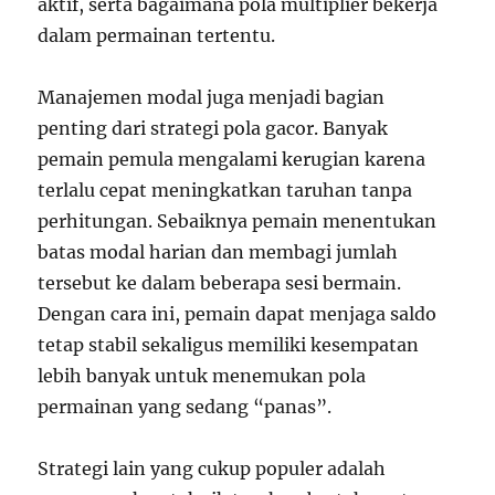
aktif, serta bagaimana pola multiplier bekerja
dalam permainan tertentu.
Manajemen modal juga menjadi bagian
penting dari strategi pola gacor. Banyak
pemain pemula mengalami kerugian karena
terlalu cepat meningkatkan taruhan tanpa
perhitungan. Sebaiknya pemain menentukan
batas modal harian dan membagi jumlah
tersebut ke dalam beberapa sesi bermain.
Dengan cara ini, pemain dapat menjaga saldo
tetap stabil sekaligus memiliki kesempatan
lebih banyak untuk menemukan pola
permainan yang sedang “panas”.
Strategi lain yang cukup populer adalah