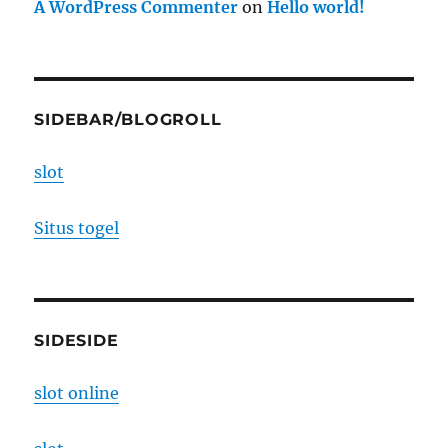
A WordPress Commenter
on
Hello world!
SIDEBAR/BLOGROLL
slot
Situs togel
SIDESIDE
slot online