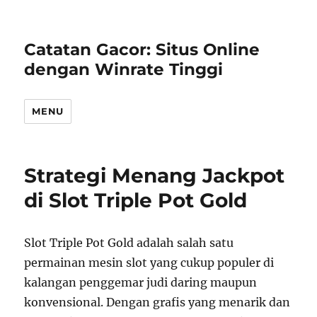
Catatan Gacor: Situs Online
dengan Winrate Tinggi
MENU
Strategi Menang Jackpot
di Slot Triple Pot Gold
Slot Triple Pot Gold adalah salah satu
permainan mesin slot yang cukup populer di
kalangan penggemar judi daring maupun
konvensional. Dengan grafis yang menarik dan