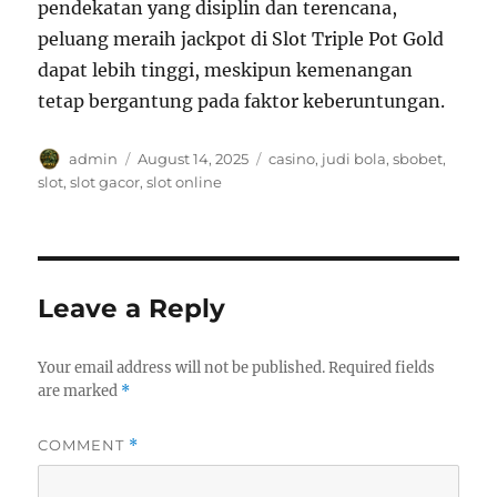
pendekatan yang disiplin dan terencana,
peluang meraih jackpot di Slot Triple Pot Gold
dapat lebih tinggi, meskipun kemenangan
tetap bergantung pada faktor keberuntungan.
Author
Posted
Tags
admin
August 14, 2025
casino
,
judi bola
,
sbobet
,
on
slot
,
slot gacor
,
slot online
Leave a Reply
Your email address will not be published.
Required fields
are marked
*
COMMENT
*