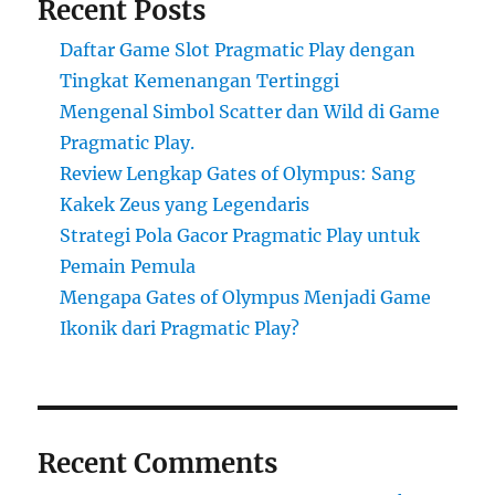
Recent Posts
Daftar Game Slot Pragmatic Play dengan
Tingkat Kemenangan Tertinggi
Mengenal Simbol Scatter dan Wild di Game
Pragmatic Play.
Review Lengkap Gates of Olympus: Sang
Kakek Zeus yang Legendaris
Strategi Pola Gacor Pragmatic Play untuk
Pemain Pemula
Mengapa Gates of Olympus Menjadi Game
Ikonik dari Pragmatic Play?
Recent Comments