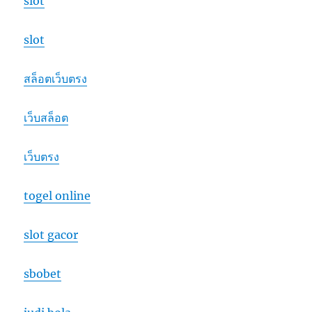
slot
slot
สล็อตเว็บตรง
เว็บสล็อต
เว็บตรง
togel online
slot gacor
sbobet