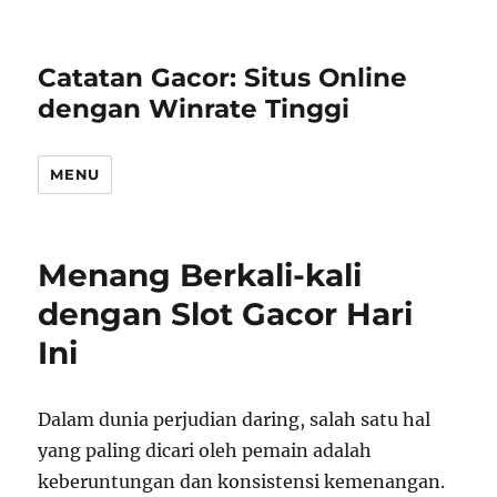
Catatan Gacor: Situs Online
dengan Winrate Tinggi
MENU
Menang Berkali-kali
dengan Slot Gacor Hari
Ini
Dalam dunia perjudian daring, salah satu hal
yang paling dicari oleh pemain adalah
keberuntungan dan konsistensi kemenangan.