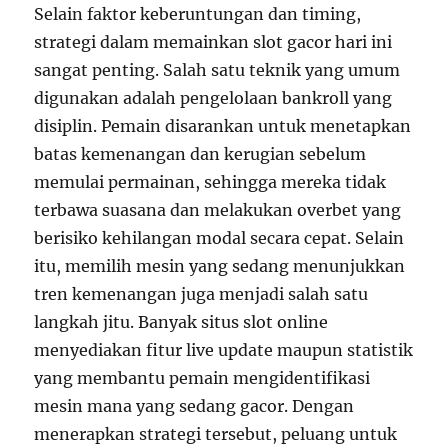
Selain faktor keberuntungan dan timing,
strategi dalam memainkan slot gacor hari ini
sangat penting. Salah satu teknik yang umum
digunakan adalah pengelolaan bankroll yang
disiplin. Pemain disarankan untuk menetapkan
batas kemenangan dan kerugian sebelum
memulai permainan, sehingga mereka tidak
terbawa suasana dan melakukan overbet yang
berisiko kehilangan modal secara cepat. Selain
itu, memilih mesin yang sedang menunjukkan
tren kemenangan juga menjadi salah satu
langkah jitu. Banyak situs slot online
menyediakan fitur live update maupun statistik
yang membantu pemain mengidentifikasi
mesin mana yang sedang gacor. Dengan
menerapkan strategi tersebut, peluang untuk