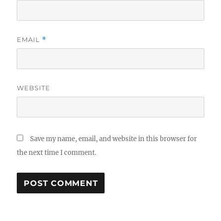
EMAIL
*
WEBSITE
Save my name, email, and website in this browser for
the next time I comment.