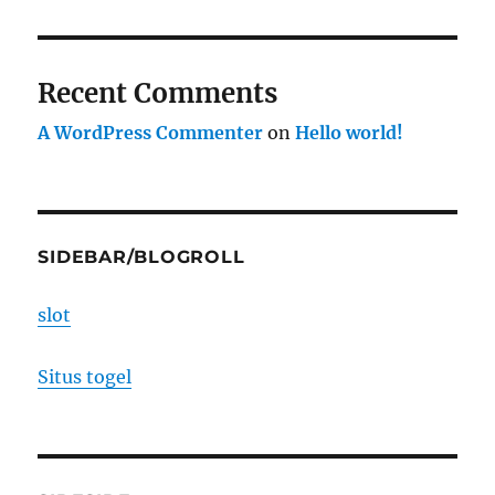
Recent Comments
A WordPress Commenter
on
Hello world!
SIDEBAR/BLOGROLL
slot
Situs togel