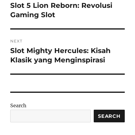
navigation
Slot 5 Lion Reborn: Revolusi
Previous
post:
Gaming Slot
NEXT
Slot Mighty Hercules: Kisah
Next
post:
Klasik yang Menginspirasi
Search
SEARCH