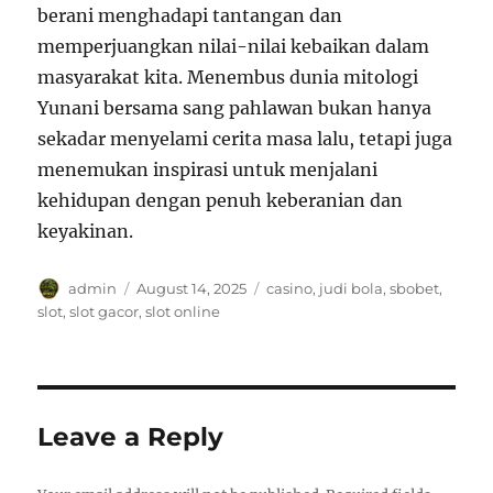
berani menghadapi tantangan dan
memperjuangkan nilai-nilai kebaikan dalam
masyarakat kita. Menembus dunia mitologi
Yunani bersama sang pahlawan bukan hanya
sekadar menyelami cerita masa lalu, tetapi juga
menemukan inspirasi untuk menjalani
kehidupan dengan penuh keberanian dan
keyakinan.
Author
Posted
Tags
admin
August 14, 2025
casino
,
judi bola
,
sbobet
,
on
slot
,
slot gacor
,
slot online
Leave a Reply