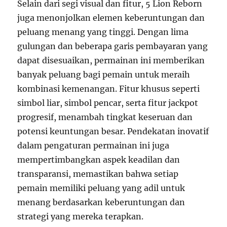
Selain dari segi visual dan fitur, 5 Lion Reborn
juga menonjolkan elemen keberuntungan dan
peluang menang yang tinggi. Dengan lima
gulungan dan beberapa garis pembayaran yang
dapat disesuaikan, permainan ini memberikan
banyak peluang bagi pemain untuk meraih
kombinasi kemenangan. Fitur khusus seperti
simbol liar, simbol pencar, serta fitur jackpot
progresif, menambah tingkat keseruan dan
potensi keuntungan besar. Pendekatan inovatif
dalam pengaturan permainan ini juga
mempertimbangkan aspek keadilan dan
transparansi, memastikan bahwa setiap
pemain memiliki peluang yang adil untuk
menang berdasarkan keberuntungan dan
strategi yang mereka terapkan.