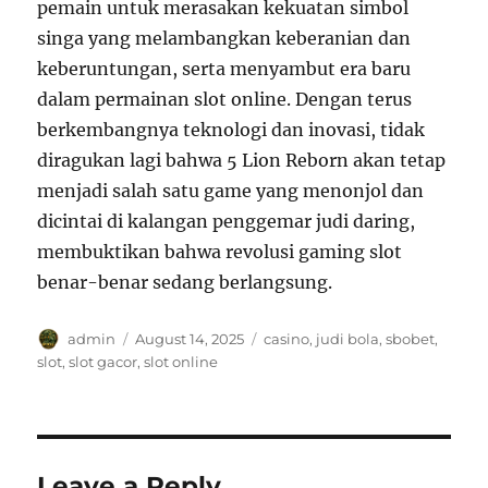
pemain untuk merasakan kekuatan simbol
singa yang melambangkan keberanian dan
keberuntungan, serta menyambut era baru
dalam permainan slot online. Dengan terus
berkembangnya teknologi dan inovasi, tidak
diragukan lagi bahwa 5 Lion Reborn akan tetap
menjadi salah satu game yang menonjol dan
dicintai di kalangan penggemar judi daring,
membuktikan bahwa revolusi gaming slot
benar-benar sedang berlangsung.
Author
Posted
Tags
admin
August 14, 2025
casino
,
judi bola
,
sbobet
,
on
slot
,
slot gacor
,
slot online
Leave a Reply