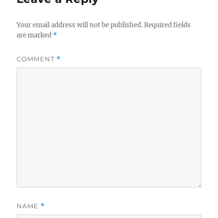
Your email address will not be published.
Required fields
are marked
*
COMMENT
*
NAME
*