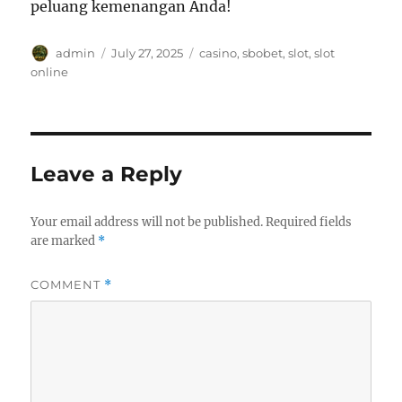
peluang kemenangan Anda!
Author
Posted
Tags
admin
July 27, 2025
casino
,
sbobet
,
slot
,
slot
on
online
Leave a Reply
Your email address will not be published.
Required fields
are marked
*
COMMENT
*