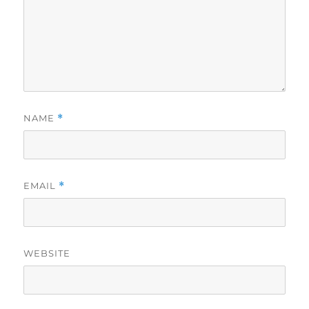
NAME
*
EMAIL
*
WEBSITE