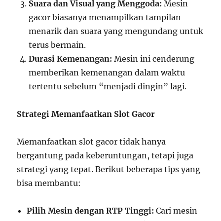
Suara dan Visual yang Menggoda:
Mesin
gacor biasanya menampilkan tampilan
menarik dan suara yang mengundang untuk
terus bermain.
Durasi Kemenangan:
Mesin ini cenderung
memberikan kemenangan dalam waktu
tertentu sebelum “menjadi dingin” lagi.
Strategi Memanfaatkan Slot Gacor
Memanfaatkan slot gacor tidak hanya
bergantung pada keberuntungan, tetapi juga
strategi yang tepat. Berikut beberapa tips yang
bisa membantu:
Pilih Mesin dengan RTP Tinggi:
Cari mesin