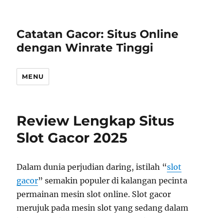
Catatan Gacor: Situs Online
dengan Winrate Tinggi
MENU
Review Lengkap Situs
Slot Gacor 2025
Dalam dunia perjudian daring, istilah “
slot
gacor
” semakin populer di kalangan pecinta
permainan mesin slot online. Slot gacor
merujuk pada mesin slot yang sedang dalam