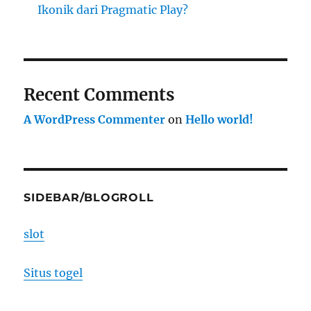
Ikonik dari Pragmatic Play?
Recent Comments
A WordPress Commenter
on
Hello world!
SIDEBAR/BLOGROLL
slot
Situs togel