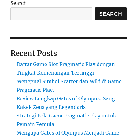
Search
SEARCH
Recent Posts
Daftar Game Slot Pragmatic Play dengan
Tingkat Kemenangan Tertinggi
Mengenal Simbol Scatter dan Wild di Game
Pragmatic Play.
Review Lengkap Gates of Olympus: Sang
Kakek Zeus yang Legendaris
Strategi Pola Gacor Pragmatic Play untuk
Pemain Pemula
Mengapa Gates of Olympus Menjadi Game