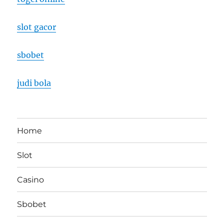
slot gacor
sbobet
judi bola
Home
Slot
Casino
Sbobet