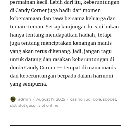
permainan kecil. Lebih dari itu, keberuntungan
di Candy Corner juga hadir dari momen
kebersamaan dan tawa bersama keluarga dan
teman-teman. Setiap kunjungan ke sini bukan
hanya tentang mendapatkan hadiah, tetapi
juga tentang menciptakan kenangan manis
yang akan terus dikenang. Jadi, jangan ragu
untuk datang dan rasakan keberuntungan di
dunia Candy Corner — tempat di mana manis
dan keberuntungan berpadu dalam harmoni
yang sempurna.
Author
Posted
Tags
admin
August 17, 2025
casino
,
judi bola
,
sbobet
,
on
slot
,
slot gacor
,
slot online