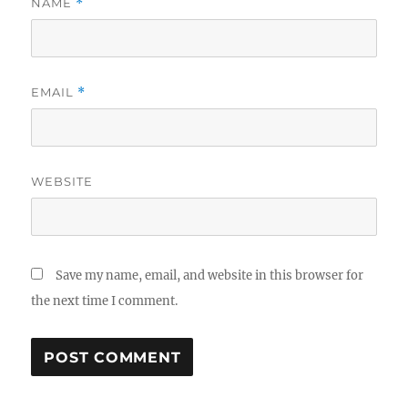
NAME
*
EMAIL
*
WEBSITE
Save my name, email, and website in this browser for
the next time I comment.