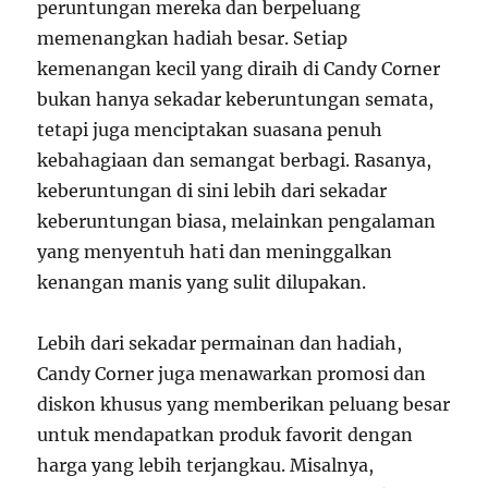
peruntungan mereka dan berpeluang
memenangkan hadiah besar. Setiap
kemenangan kecil yang diraih di Candy Corner
bukan hanya sekadar keberuntungan semata,
tetapi juga menciptakan suasana penuh
kebahagiaan dan semangat berbagi. Rasanya,
keberuntungan di sini lebih dari sekadar
keberuntungan biasa, melainkan pengalaman
yang menyentuh hati dan meninggalkan
kenangan manis yang sulit dilupakan.
Lebih dari sekadar permainan dan hadiah,
Candy Corner juga menawarkan promosi dan
diskon khusus yang memberikan peluang besar
untuk mendapatkan produk favorit dengan
harga yang lebih terjangkau. Misalnya,