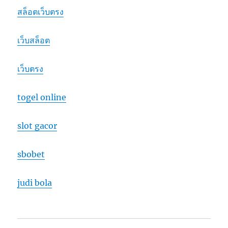
สล็อตเว็บตรง
เว็บสล็อต
เว็บตรง
togel online
slot gacor
sbobet
judi bola