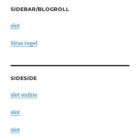
SIDEBAR/BLOGROLL
slot
Situs togel
SIDESIDE
slot online
slot
slot