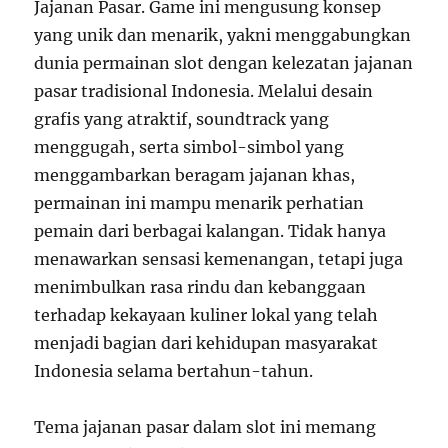
Jajanan Pasar. Game ini mengusung konsep
yang unik dan menarik, yakni menggabungkan
dunia permainan slot dengan kelezatan jajanan
pasar tradisional Indonesia. Melalui desain
grafis yang atraktif, soundtrack yang
menggugah, serta simbol-simbol yang
menggambarkan beragam jajanan khas,
permainan ini mampu menarik perhatian
pemain dari berbagai kalangan. Tidak hanya
menawarkan sensasi kemenangan, tetapi juga
menimbulkan rasa rindu dan kebanggaan
terhadap kekayaan kuliner lokal yang telah
menjadi bagian dari kehidupan masyarakat
Indonesia selama bertahun-tahun.
Tema jajanan pasar dalam slot ini memang