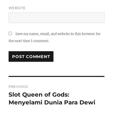
WEBSITE
Save my name, email, and website in this browser for
the next time I comment.
Post
PREVIOUS
navigation
Slot Queen of Gods:
Previous
post:
Menyelami Dunia Para Dewi