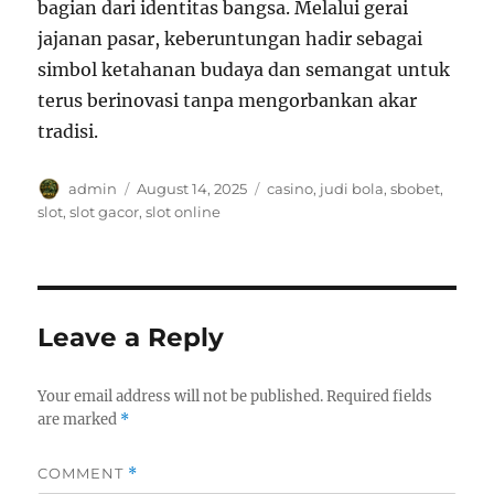
bagian dari identitas bangsa. Melalui gerai
jajanan pasar, keberuntungan hadir sebagai
simbol ketahanan budaya dan semangat untuk
terus berinovasi tanpa mengorbankan akar
tradisi.
Author
Posted
Tags
admin
August 14, 2025
casino
,
judi bola
,
sbobet
,
on
slot
,
slot gacor
,
slot online
Leave a Reply
Your email address will not be published.
Required fields
are marked
*
COMMENT
*