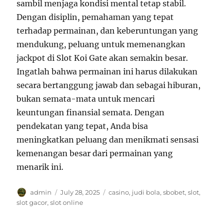
sambil menjaga kondisi mental tetap stabil.
Dengan disiplin, pemahaman yang tepat
terhadap permainan, dan keberuntungan yang
mendukung, peluang untuk memenangkan
jackpot di Slot Koi Gate akan semakin besar.
Ingatlah bahwa permainan ini harus dilakukan
secara bertanggung jawab dan sebagai hiburan,
bukan semata-mata untuk mencari
keuntungan finansial semata. Dengan
pendekatan yang tepat, Anda bisa
meningkatkan peluang dan menikmati sensasi
kemenangan besar dari permainan yang
menarik ini.
Author
Posted
Tags
admin
July 28, 2025
casino
,
judi bola
,
sbobet
,
slot
,
on
slot gacor
,
slot online