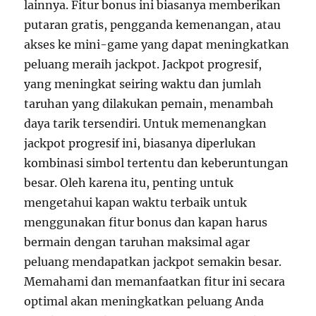
lainnya. Fitur bonus ini biasanya memberikan
putaran gratis, pengganda kemenangan, atau
akses ke mini-game yang dapat meningkatkan
peluang meraih jackpot. Jackpot progresif,
yang meningkat seiring waktu dan jumlah
taruhan yang dilakukan pemain, menambah
daya tarik tersendiri. Untuk memenangkan
jackpot progresif ini, biasanya diperlukan
kombinasi simbol tertentu dan keberuntungan
besar. Oleh karena itu, penting untuk
mengetahui kapan waktu terbaik untuk
menggunakan fitur bonus dan kapan harus
bermain dengan taruhan maksimal agar
peluang mendapatkan jackpot semakin besar.
Memahami dan memanfaatkan fitur ini secara
optimal akan meningkatkan peluang Anda