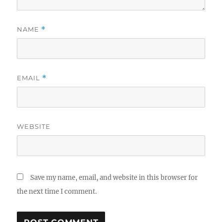
NAME
*
EMAIL
*
WEBSITE
Save my name, email, and website in this browser for
the next time I comment.