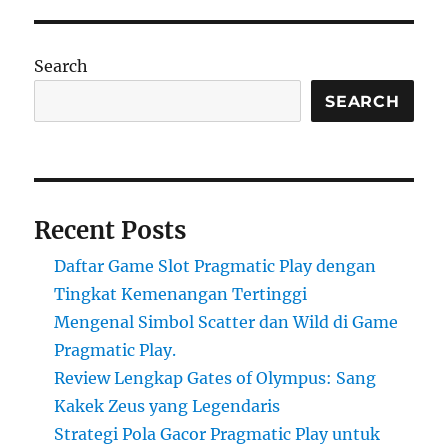
Search
SEARCH
Recent Posts
Daftar Game Slot Pragmatic Play dengan
Tingkat Kemenangan Tertinggi
Mengenal Simbol Scatter dan Wild di Game
Pragmatic Play.
Review Lengkap Gates of Olympus: Sang
Kakek Zeus yang Legendaris
Strategi Pola Gacor Pragmatic Play untuk