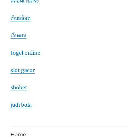
สล็อตเว็บตรง
เว็บสล็อต
เว็บตรง
togel online
slot gacor
sbobet
judi bola
Home