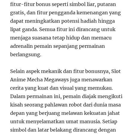
fitur-fitur bonus seperti simbol liar, putaran
gratis, dan fitur pengganda kemenangan yang
dapat meningkatkan potensi hadiah hingga
lipat ganda. Semua fitur ini dirancang untuk
menjaga suasana tetap hidup dan memacu
adrenalin pemain sepanjang permainan
berlangsung.
Selain aspek mekanik dan fitur bonusnya, Slot
Anime Mecha Megaways juga menawarkan
cerita yang kuat dan visual yang memukau.
Dalam permainan ini, pemain diajak mengikuti
kisah seorang pahlawan robot dari dunia masa
depan yang berjuang melawan kekuatan jahat
untuk menyelamatkan umat manusia. Setiap
simbol dan latar belakang dirancang dengan