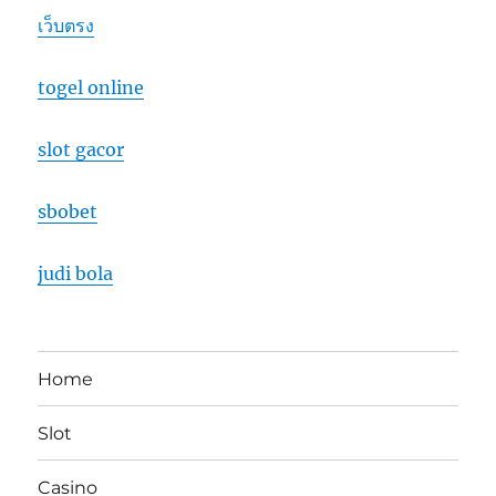
เว็บตรง
togel online
slot gacor
sbobet
judi bola
Home
Slot
Casino