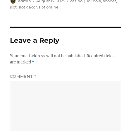
Author
Posted
Tags
admin
August 17, 2025
casino
,
judi bola
,
sbobet
,
on
slot
,
slot gacor
,
slot online
Leave a Reply
Your email address will not be published.
Required fields
are marked
*
COMMENT
*