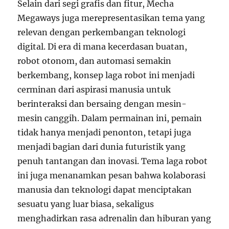
Selain dari segi grafis dan fitur, Mecha
Megaways juga merepresentasikan tema yang
relevan dengan perkembangan teknologi
digital. Di era di mana kecerdasan buatan,
robot otonom, dan automasi semakin
berkembang, konsep laga robot ini menjadi
cerminan dari aspirasi manusia untuk
berinteraksi dan bersaing dengan mesin-
mesin canggih. Dalam permainan ini, pemain
tidak hanya menjadi penonton, tetapi juga
menjadi bagian dari dunia futuristik yang
penuh tantangan dan inovasi. Tema laga robot
ini juga menanamkan pesan bahwa kolaborasi
manusia dan teknologi dapat menciptakan
sesuatu yang luar biasa, sekaligus
menghadirkan rasa adrenalin dan hiburan yang