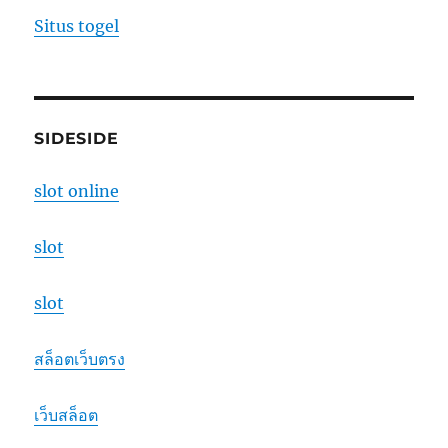
Situs togel
SIDESIDE
slot online
slot
slot
สล็อตเว็บตรง
เว็บสล็อต