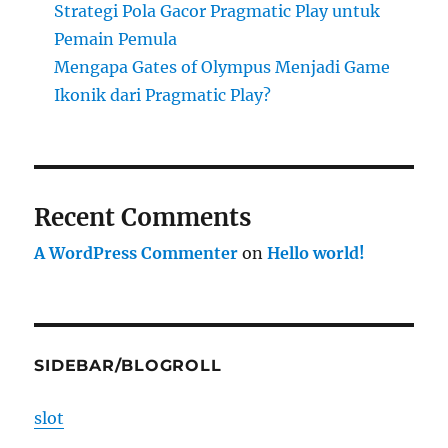
Strategi Pola Gacor Pragmatic Play untuk
Pemain Pemula
Mengapa Gates of Olympus Menjadi Game
Ikonik dari Pragmatic Play?
Recent Comments
A WordPress Commenter
on
Hello world!
SIDEBAR/BLOGROLL
slot