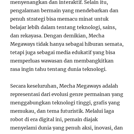
menyenangkan dan interaktif. Selain itu,
pengalaman bermain yang mendebarkan dan
penuh strategi bisa memacu minat untuk
belajar lebih dalam tentang teknologi, sains,
dan rekayasa. Dengan demikian, Mecha
Megaways tidak hanya sebagai hiburan semata,
tetapi juga sebagai media edukatif yang bisa
memperluas wawasan dan membangkitkan
rasa ingin tahu tentang dunia teknologi.
Secara keseluruhan, Mecha Megaways adalah
representasi dari evolusi genre permainan yang
menggabungkan teknologi tinggi, grafis yang
memukau, dan tema futuristik. Melalui laga
robot di era digital ini, pemain diajak
menyelami dunia yang penuh aksi, inovasi, dan