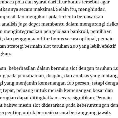
mbaca pola dan syarat dari fitur bonus tersebut agar
kannya secara maksimal. Selain itu, menghindari
impulsif dan mengikuti pola tertentu berdasarkan
analisis juga dapat membantu dalam mengurangi risik
n mengintegrasikan pengelolaan bankroll, pemilihan
t, dan penggunaan fitur bonus secara optimal, pemain
n strategi bermain slot taruhan 200 yang lebih efektif
gkan.
han, keberhasilan dalam bermain slot dengan taruhan 2
ng pada pemahaman, disiplin, dan analisis yang matang
egi yang menjamin kemenangan 100 persen, tetapi deng
g tepat, peluang untuk meraih kemenangan besar dan
erugian dapat ditingkatkan secara signifikan. Pemain
gat bahwa mesin slot didasarkan pada keberuntungan da
ga penting untuk bermain secara bertanggung jawab.