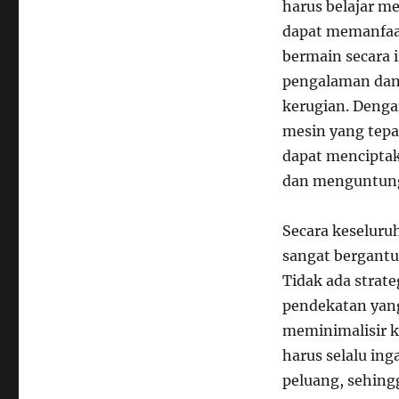
harus belajar me
dapat memanfaat
bermain secara 
pengalaman dan 
kerugian. Denga
mesin yang tepa
dapat menciptaka
dan menguntun
Secara keseluru
sangat bergantu
Tidak ada strat
pendekatan yan
meminimalisir k
harus selalu in
peluang, sehing