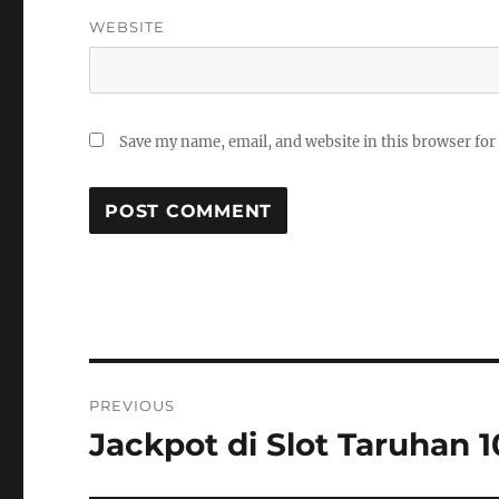
WEBSITE
Save my name, email, and website in this browser for
Post
PREVIOUS
navigation
Jackpot di Slot Taruhan 1
Previous
post: