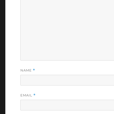
NAME
*
EMAIL
*