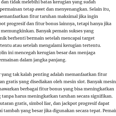
 dan tidak melebihi batas kerugian yang sudah
 permainan tetap awet dan menyenangkan. Selain itu,
emanfaatkan fitur taruhan maksimal jika ingin
t progresif dan fitur bonus lainnya, tetapi hanya jika
ll memungkinkan. Banyak pemain sukses yang
ik berhenti bermain setelah mencapai target
entu atau setelah mengalami kerugian tertentu.
plin ini mencegah kerugian besar dan menjaga
ermainan dalam jangka panjang.
ir yang tak kalah penting adalah memanfaatkan fitur
an gratis yang disediakan oleh mesin slot. Banyak mesin
awarkan berbagai fitur bonus yang bisa meningkatkan
tanpa harus meningkatkan taruhan secara signifikan.
utaran gratis, simbol liar, dan jackpot progresif dapat
i tambah yang besar jika digunakan secara tepat. Pemai