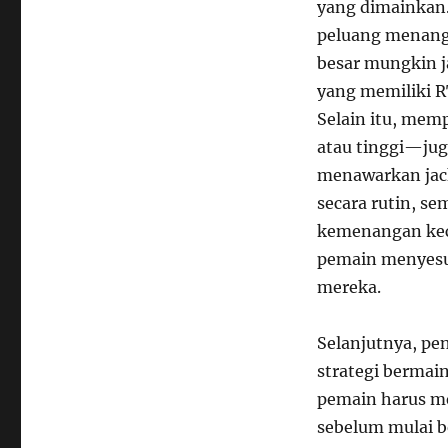
yang dimainkan.
peluang menang 
besar mungkin j
yang memiliki 
Selain itu, mem
atau tinggi—juga
menawarkan jack
secara rutin, s
kemenangan keci
pemain menyesua
mereka.
Selanjutnya, pe
strategi bermai
pemain harus m
sebelum mulai b