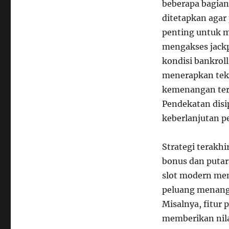
beberapa bagian
ditetapkan agar
penting untuk m
mengakses jackpo
kondisi bankro
menerapkan tekn
kemenangan tert
Pendekatan disi
keberlanjutan p
Strategi terakh
bonus dan putar
slot modern men
peluang menang 
Misalnya, fitur p
memberikan nila