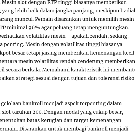
 Mesin slot dengan RTP tinggi biasanya memberikan
yang lebih baik dalam jangka panjang, meskipun hadia
arang muncul. Pemain disarankan untuk memilih mesin
RTP minimal 96% agar peluang tetap menguntungkan.
perhatikan volatilitas mesin—apakah rendah, sedang,
 penting. Mesin dengan volatilitas tinggi biasanya
pot besar tetapi jarang memberikan kemenangan kecil
ementara mesin volatilitas rendah cenderung memberika
l secara berkala. Memahami karakteristik ini membant
ikan strategi sesuai dengan tujuan dan toleransi risiko
ngelolaan bankroll menjadi aspek terpenting dalam
n slot taruhan 200. Dengan modal yang cukup besar,
enentukan batas kerugian dan target kemenangan
ermain. Disarankan untuk membagi bankroll menjadi