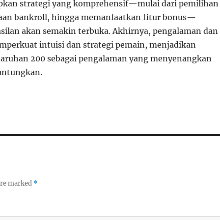
kan strategi yang komprehensif—mulai dari pemilihan
aan bankroll, hingga memanfaatkan fitur bonus—
silan akan semakin terbuka. Akhirnya, pengalaman dan
mperkuat intuisi dan strategi pemain, menjadikan
 taruhan 200 sebagai pengalaman yang menyenangkan
untungkan.
 are marked
*