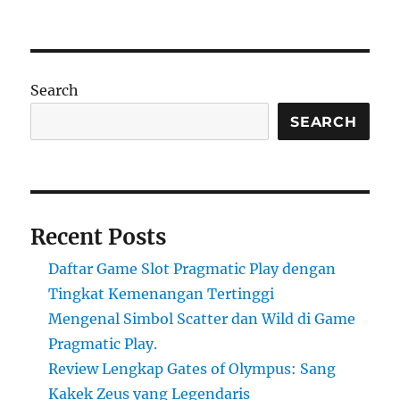
Search
SEARCH
Recent Posts
Daftar Game Slot Pragmatic Play dengan
Tingkat Kemenangan Tertinggi
Mengenal Simbol Scatter dan Wild di Game
Pragmatic Play.
Review Lengkap Gates of Olympus: Sang
Kakek Zeus yang Legendaris