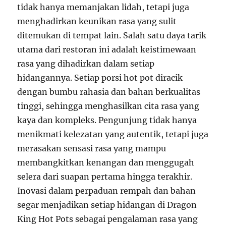
tidak hanya memanjakan lidah, tetapi juga
menghadirkan keunikan rasa yang sulit
ditemukan di tempat lain. Salah satu daya tarik
utama dari restoran ini adalah keistimewaan
rasa yang dihadirkan dalam setiap
hidangannya. Setiap porsi hot pot diracik
dengan bumbu rahasia dan bahan berkualitas
tinggi, sehingga menghasilkan cita rasa yang
kaya dan kompleks. Pengunjung tidak hanya
menikmati kelezatan yang autentik, tetapi juga
merasakan sensasi rasa yang mampu
membangkitkan kenangan dan menggugah
selera dari suapan pertama hingga terakhir.
Inovasi dalam perpaduan rempah dan bahan
segar menjadikan setiap hidangan di Dragon
King Hot Pots sebagai pengalaman rasa yang