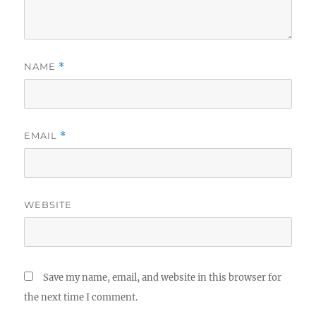
NAME
*
EMAIL
*
WEBSITE
Save my name, email, and website in this browser for
the next time I comment.