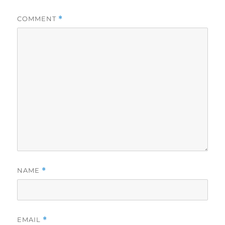
COMMENT
*
NAME
*
EMAIL
*