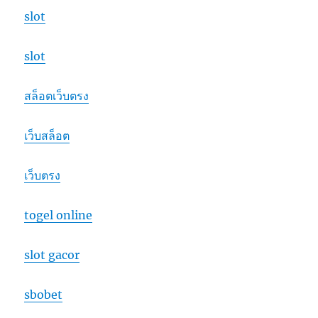
slot
slot
สล็อตเว็บตรง
เว็บสล็อต
เว็บตรง
togel online
slot gacor
sbobet