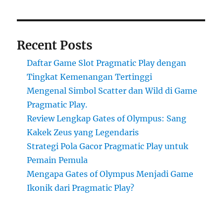
Recent Posts
Daftar Game Slot Pragmatic Play dengan
Tingkat Kemenangan Tertinggi
Mengenal Simbol Scatter dan Wild di Game
Pragmatic Play.
Review Lengkap Gates of Olympus: Sang
Kakek Zeus yang Legendaris
Strategi Pola Gacor Pragmatic Play untuk
Pemain Pemula
Mengapa Gates of Olympus Menjadi Game
Ikonik dari Pragmatic Play?