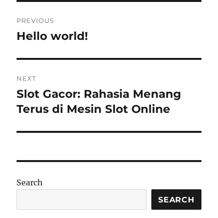
Post
PREVIOUS
navigation
Hello world!
Previous
post:
NEXT
Slot Gacor: Rahasia Menang
Next
post:
Terus di Mesin Slot Online
Search
SEARCH