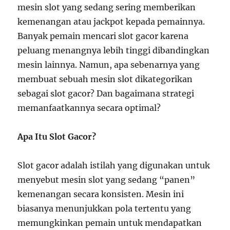
mesin slot yang sedang sering memberikan
kemenangan atau jackpot kepada pemainnya.
Banyak pemain mencari slot gacor karena
peluang menangnya lebih tinggi dibandingkan
mesin lainnya. Namun, apa sebenarnya yang
membuat sebuah mesin slot dikategorikan
sebagai slot gacor? Dan bagaimana strategi
memanfaatkannya secara optimal?
Apa Itu Slot Gacor?
Slot gacor adalah istilah yang digunakan untuk
menyebut mesin slot yang sedang “panen”
kemenangan secara konsisten. Mesin ini
biasanya menunjukkan pola tertentu yang
memungkinkan pemain untuk mendapatkan