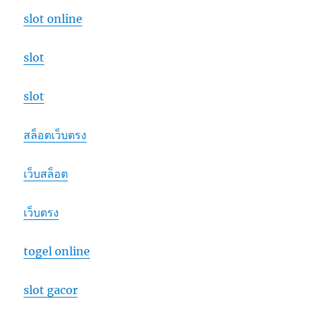
slot online
slot
slot
สล็อตเว็บตรง
เว็บสล็อต
เว็บตรง
togel online
slot gacor