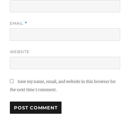
EMAIL
*
WEBSITE
Save my name, email, and website in this browser for
the next time I comment.