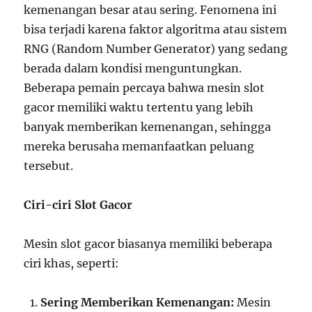
kemenangan besar atau sering. Fenomena ini
bisa terjadi karena faktor algoritma atau sistem
RNG (Random Number Generator) yang sedang
berada dalam kondisi menguntungkan.
Beberapa pemain percaya bahwa mesin slot
gacor memiliki waktu tertentu yang lebih
banyak memberikan kemenangan, sehingga
mereka berusaha memanfaatkan peluang
tersebut.
Ciri-ciri Slot Gacor
Mesin slot gacor biasanya memiliki beberapa
ciri khas, seperti:
Sering Memberikan Kemenangan:
Mesin