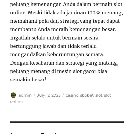
peluang kemenangan Anda dalam bermain slot
online. Meski tidak ada jaminan 100% menang,
memahami pola dan strategi yang tepat dapat
membantu Anda meraih kemenangan besar.
Ingatlah selalu untuk bermain secara
bertanggung jawab dan tidak terlalu
mengandalkan keberuntungan semata.
Dengan kesabaran dan strategi yang matang,
peluang menang di mesin slot gacor bisa
semakin besar!
Author
Posted
Tags
admin
July 12, 2025
casino
,
sbobet
,
slot
,
slot
on
online