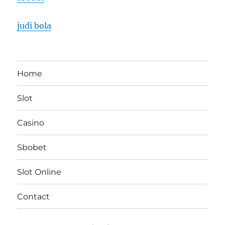
judi bola
Home
Slot
Casino
Sbobet
Slot Online
Contact