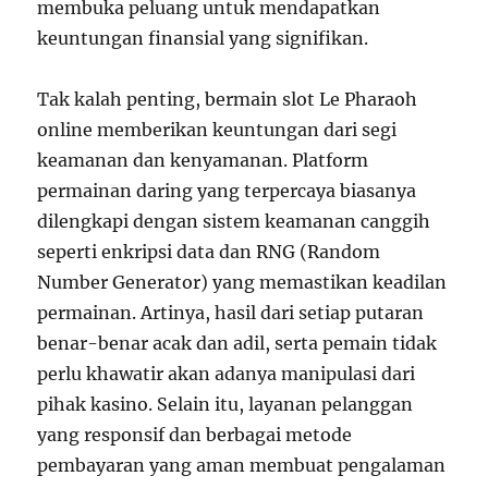
membuka peluang untuk mendapatkan
keuntungan finansial yang signifikan.
Tak kalah penting, bermain slot Le Pharaoh
online memberikan keuntungan dari segi
keamanan dan kenyamanan. Platform
permainan daring yang terpercaya biasanya
dilengkapi dengan sistem keamanan canggih
seperti enkripsi data dan RNG (Random
Number Generator) yang memastikan keadilan
permainan. Artinya, hasil dari setiap putaran
benar-benar acak dan adil, serta pemain tidak
perlu khawatir akan adanya manipulasi dari
pihak kasino. Selain itu, layanan pelanggan
yang responsif dan berbagai metode
pembayaran yang aman membuat pengalaman