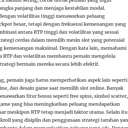
l namun sering, cocok untuk pemain yang ingin
angka panjang dan menjaga kestabilan modal.
dengan volatilitas tinggi menawarkan peluang
kpot besar, tetapi dengan frekuensi kemenangan yang
mbinasi antara RTP tinggi dan volatilitas yang sesuai
trategi cerdas dalam memilih mesin slot yang potensial
g kemenangan maksimal. Dengan kata lain, memahami
a RTP dan volatilitas membantu pemain mengelola
trategi bermain mereka secara lebih efektif.
ng, pemain juga harus memperhatikan aspek lain seperti
line, dan desain game saat memilih slot online. Banyak
awarkan fitur bonus seperti free spins, simbol scatter,
-game yang bisa meningkatkan peluang mendapatkan
r meskipun RTP tetap menjadi faktor utama. Selain itu
kroll yang disiplin dan penggunaan strategi taruhan ya