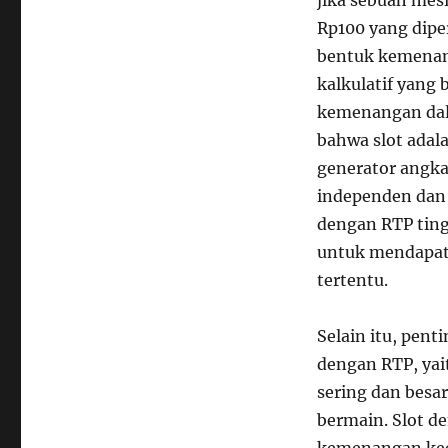
jika sebuah mesi
Rp100 yang dipe
bentuk kemenan
kalkulatif yang
kemenangan dal
bahwa slot adal
generator angka 
independen dan 
dengan RTP ting
untuk mendapat
tertentu.
Selain itu, pen
dengan RTP, yait
sering dan bes
bermain. Slot d