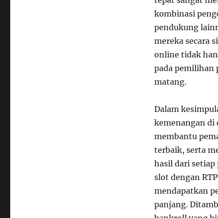
tepat sangat m
kombinasi penget
pendukung lain
mereka secara si
online tidak ha
pada pemilihan 
matang.
Dalam kesimpul
kemenangan di 
membantu pemai
terbaik, serta m
hasil dari setia
slot dengan RTP
mendapatkan pe
panjang. Ditamb