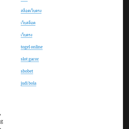
สล็อตเว็บตรง
เว็บสล็อต
เว็บตรง
togel online
slot gacor
sbobet
judi bola
,
ng