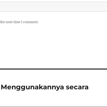
 the next time I comment.
a Menggunakannya secara