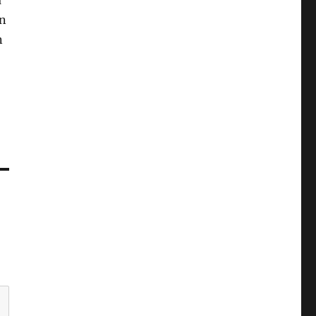
a
an
n