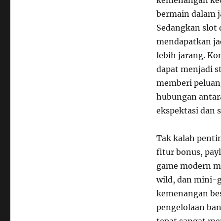
kemenangan keci
bermain dalam j
Sedangkan slot 
mendapatkan jac
lebih jarang. Ko
dapat menjadi s
memberi peluan
hubungan antar
ekspektasi dan s
Tak kalah penti
fitur bonus, pay
game modern men
wild, dan mini
kemenangan besa
pengelolaan ban