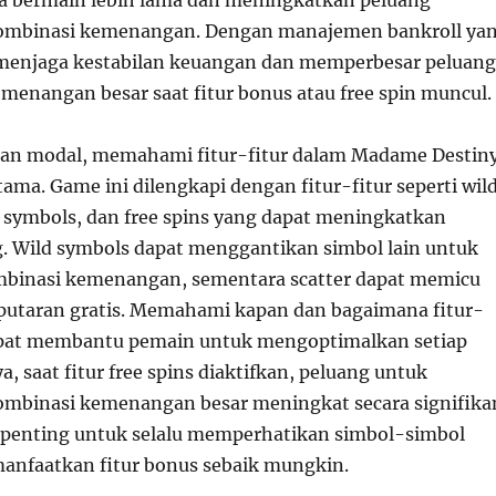
sa bermain lebih lama dan meningkatkan peluang
mbinasi kemenangan. Dengan manajemen bankroll ya
 menjaga kestabilan keuangan dan memperbesar peluang
menangan besar saat fitur bonus atau free spin muncul.
aan modal, memahami fitur-fitur dalam Madame Destin
ama. Game ini dilengkapi dengan fitur-fitur seperti wil
r symbols, dan free spins yang dapat meningkatkan
 Wild symbols dapat menggantikan simbol lain untuk
inasi kemenangan, sementara scatter dapat memicu
 putaran gratis. Memahami kapan dan bagaimana fitur-
 dapat membantu pemain untuk mengoptimalkan setiap
a, saat fitur free spins diaktifkan, peluang untuk
mbinasi kemenangan besar meningkat secara signifika
, penting untuk selalu memperhatikan simbol-simbol
anfaatkan fitur bonus sebaik mungkin.