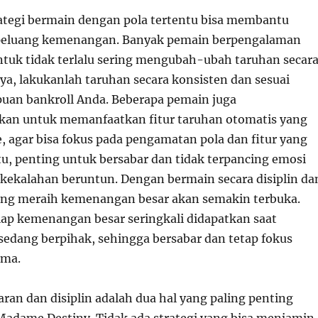
rategi bermain dengan pola tertentu bisa membantu
eluang kemenangan. Banyak pemain berpengalaman
uk tidak terlalu sering mengubah-ubah taruhan secar
nya, lakukanlah taruhan secara konsisten dan sesuai
an bankroll Anda. Beberapa pemain juga
an untuk memanfaatkan fitur taruhan otomatis yang
, agar bisa fokus pada pengamatan pola dan fitur yang
tu, penting untuk bersabar dan tidak terpancing emosi
kekalahan beruntun. Dengan bermain secara disiplin da
ang meraih kemenangan besar akan semakin terbuka.
tiap kemenangan besar seringkali didapatkan saat
edang berpihak, sehingga bersabar dan tetap fokus
ama.
ran dan disiplin adalah dua hal yang paling penting