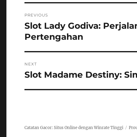
Post
PREVIOUS
navigation
Slot Lady Godiva: Perjal
Previous
post:
Pertengahan
NEXT
Slot Madame Destiny: Si
Next
post:
Catatan Gacor: Situs Online dengan Winrate Tinggi
Pro