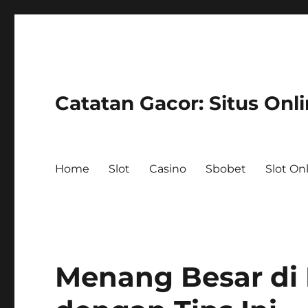
Catatan Gacor: Situs Onl
Home
Slot
Casino
Sbobet
Slot On
Menang Besar di