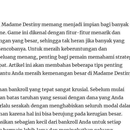
i Madame Destiny memang menjadi impian bagi banyak
ne. Game ini dikenal dengan fitur-fitur menarik dan
gan yang besar, sehingga tak heran jika banyak yang
 mencobanya. Untuk meraih keberuntungan dan
eluang menang, penting bagi pemain memahami strate
pat. Artikel ini akan membahas beberapa tips penting
antu Anda meraih kemenangan besar di Madame Destin
han bankroll yang tepat sangat krusial. Sebelum mulai
an batas taruhan yang sesuai dengan dana yang Anda
terlalu serakah dengan menghabiskan seluruh modal dal
nan karena hal ini bisa berujung pada kerugian besar.
sikan sebagian kecil dari bankroll Anda untuk setiap