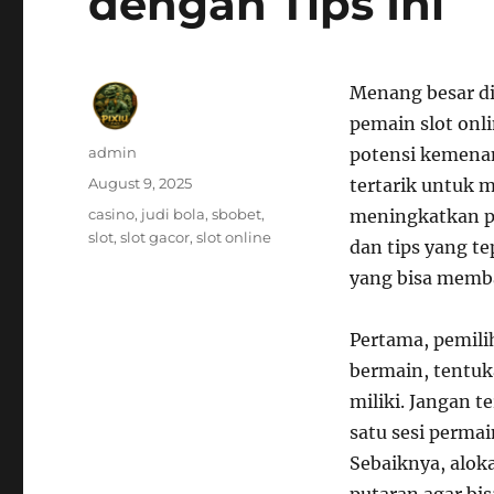
dengan Tips Ini
Menang besar d
pemain slot onli
Author
admin
potensi kemenan
Posted
August 9, 2025
tertarik untuk
on
Tags
casino
,
judi bola
,
sbobet
,
meningkatkan p
slot
,
slot gacor
,
slot online
dan tips yang te
yang bisa memb
Pertama, pemili
bermain, tentuk
miliki. Jangan 
satu sesi permai
Sebaiknya, aloka