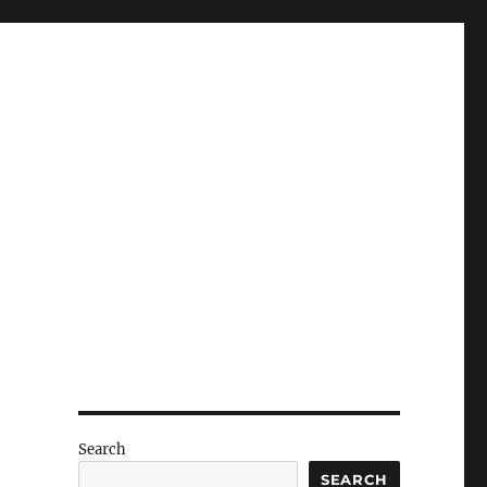
Search
SEARCH