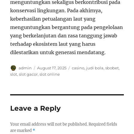
menguntungkan sekaligus berkontribusi pada
konservasi lingkungan. Pada akhirnya,
keberhasilan petualangan laut yang
menguntungkan bergantung pada pengelolaan
yang berkelanjutan dan rasa tanggung jawab
terhadap ekosistem laut yang harus
dilestarikan untuk generasi mendatang.
Author
Posted
Tags
admin
August 17, 2025
casino
,
judi bola
,
sbobet
,
on
slot
,
slot gacor
,
slot online
Leave a Reply
Your email address will not be published.
Required fields
are marked
*