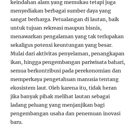
keindahan alam yang memukau tetapi juga
menyediakan berbagai sumber daya yang
sangat berharga. Petualangan di lautan, baik
untuk tujuan rekreasi maupun bisnis,
menawarkan pengalaman yang tak terlupakan
sekaligus potensi keuntungan yang besar.
Mulai dari aktivitas penyelaman, penangkapan
ikan, hingga pengembangan pariwisata bahari,
semua berkontribusi pada perekonomian dan
memperkaya pengetahuan manusia tentang
ekosistem laut. Oleh karena itu, tidak heran
jika banyak pihak melihat lautan sebagai
ladang peluang yang menjanjikan bagi
pengembangan usaha dan penemuan inovasi
baru.