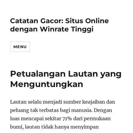
Catatan Gacor: Situs Online
dengan Winrate Tinggi
MENU
Petualangan Lautan yang
Menguntungkan
Lautan selalu menjadi sumber keajaiban dan
peluang tak terbatas bagi manusia. Dengan
luas mencapai sekitar 71% dari permukaan
bumi, lautan tidak hanya menyimpan