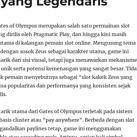
 yang Legendaris
tes of Olympus merupakan salah satu permainan slot
ng dirilis oleh Pragmatic Play, dan hingga kini masih
 utama di kalangan pemain slot online. Mengusung tema
 dengan sosok Zeus sebagai karakter utama, game ini
arik dari sisi visual, tetapi juga menawarkan mekanisme
unik serta potensi kemenangan yang sangat besar. Tid
ak pemain menyebutnya sebagai “slot kakek Zeus yang
ena popularitas dan performanya yang konsisten sejak
lis.
tarik utama dari Gates of Olympus terletak pada sistem
asis cluster atau “pay anywhere”. Berbeda dengan slot
gandalkan paylines tetap, game ini menggunakan