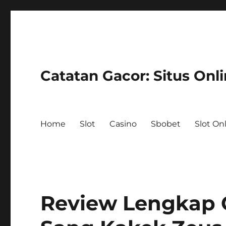
Catatan Gacor: Situs Onl
Home
Slot
Casino
Sbobet
Slot On
Review Lengkap 