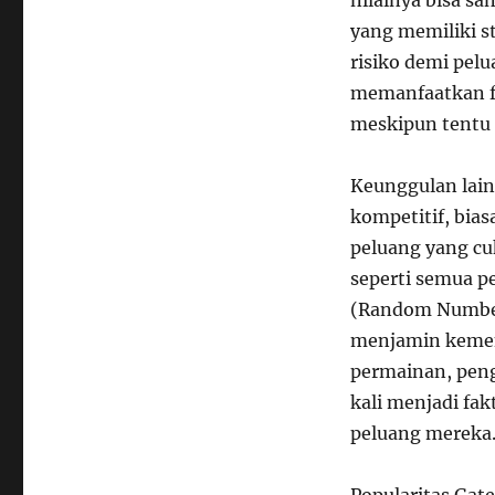
nilainya bisa sa
yang memiliki s
risiko demi pe
memanfaatkan fi
meskipun tentu 
Keunggulan lain
kompetitif, bia
peluang yang cu
seperti semua p
(Random Number 
menjamin kemen
permainan, peng
kali menjadi f
peluang mereka