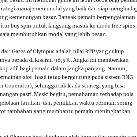
ngat besar. Ini membuat game ini lebih cocok bagi pemai
trategi manajemen modal yang baik dan siap menghada
luang kemenangan besar. Banyak pemain berpengalaman
tur buy spin untuk langsung masuk ke mode free spins,
saja membutuhkan modal yang lebih besar.
 dari Gates of Olympus adalah nilai RTP yang cukup
sanya berada di kisaran 96,5%. Angka ini memberikan
kup adil bagi pemain dalam jangka panjang. Namun,
ermainan slot, hasil tetap bergantung pada sistem RNG
Generator), sehingga tidak ada strategi yang bisa
angan pasti. Meski begitu, pemahaman terhadap pola
elolaan taruhan, dan pemilihan waktu bermain sering
aktor tambahan yang membantu pemain meningkatkan
.