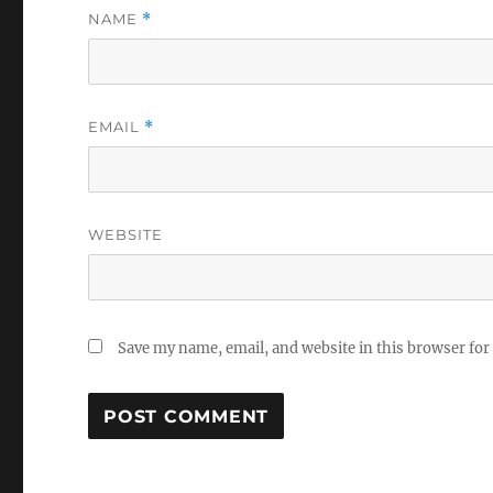
NAME
*
EMAIL
*
WEBSITE
Save my name, email, and website in this browser for