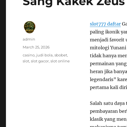
Sang Kakek Zeus
slot777 daftar
Ga
paling ikonik ya
Author
admin
menjadi favorit
Posted
March 25, 2026
mitologi Yunani
on
Tags
casino
,
judi bola
,
sbobet
,
tidak hanya men
slot
,
slot gacor
,
slot online
permainan yang 
heran jika bany
legendaris” kar
pertama kali diri
Salah satu daya 
pembayaran berb
klasik yang men