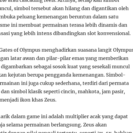
 atau cascading reels. Artinya, setiap kali simbol
ul, simbol tersebut akan hilang dan digantikan oleh
embuka peluang kemenangan beruntun dalam satu
sme ini membuat permainan terasa lebih dinamis dan
asi yang lebih intens dibandingkan slot konvensional.
l, Gates of Olympus menghadirkan suasana langit Olympu
an latar awan dan pilar-pilar emas yang memberikan
s digambarkan sebagai sosok kuat yang sesekali muncul
an kejutan berupa pengganda kemenangan. Simbol-
mainan ini juga cukup sederhana, terdiri dari permata
an simbol klasik seperti cincin, mahkota, jam pasir,
 menjadi ikon khas Zeus.
arik dalam game ini adalah multiplier acak yang dapat
ja selama permainan berlangsung. Zeus akan