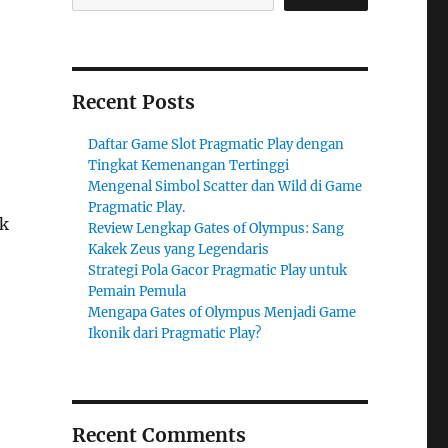
Recent Posts
Daftar Game Slot Pragmatic Play dengan
Tingkat Kemenangan Tertinggi
Mengenal Simbol Scatter dan Wild di Game
Pragmatic Play.
ak
Review Lengkap Gates of Olympus: Sang
Kakek Zeus yang Legendaris
Strategi Pola Gacor Pragmatic Play untuk
Pemain Pemula
Mengapa Gates of Olympus Menjadi Game
Ikonik dari Pragmatic Play?
Recent Comments