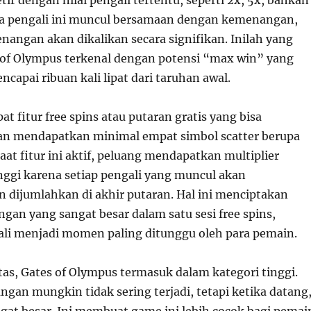
r dengan nilai pengali tertentu, seperti 2x, 5x, bahkan
ka pengali ini muncul bersamaan dengan kemenangan,
nangan akan dikalikan secara signifikan. Inilah yang
of Olympus terkenal dengan potensi “max win” yang
ncapai ribuan kali lipat dari taruhan awal.
pat fitur free spins atau putaran gratis yang bisa
an mendapatkan minimal empat simbol scatter berupa
at fitur ini aktif, peluang mendapatkan multiplier
inggi karena setiap pengali yang muncul akan
 dijumlahkan di akhir putaran. Hal ini menciptakan
gan yang sangat besar dalam satu sesi free spins,
ali menjadi momen paling ditunggu oleh para pemain.
litas, Gates of Olympus termasuk dalam kategori tinggi.
gan mungkin tidak sering terjadi, tetapi ketika datang