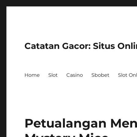
Catatan Gacor: Situs Onl
Home
Slot
Casino
Sbobet
Slot On
Petualangan Me