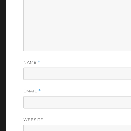
NAME
*
EMAIL
*
WEBSITE