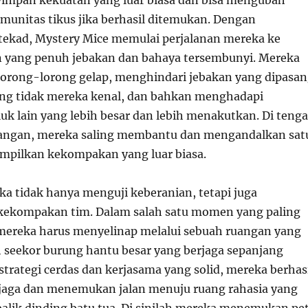
yimpan kekuatan yang luar biasa dan bisa mengubah
omunitas tikus jika berhasil ditemukan. Dengan
tekad, Mystery Mice memulai perjalanan mereka ke
 yang penuh jebakan dan bahaya tersembunyi. Mereka
lorong-lorong gelap, menghindari jebakan yang dipasa
ng tidak mereka kenal, dan bahkan menghadapi
 lain yang lebih besar dan lebih menakutkan. Di teng
gangan, mereka saling membantu dan mengandalkan sat
mpilkan kekompakan yang luar biasa.
ka tidak hanya menguji keberanian, tetapi juga
kekompakan tim. Dalam salah satu momen yang paling
ereka harus menyelinap melalui sebuah ruangan yang
eh seekor burung hantu besar yang berjaga sepanjang
trategi cerdas dan kerjasama yang solid, mereka berhas
jaga dan menemukan jalan menuju ruang rahasia yang