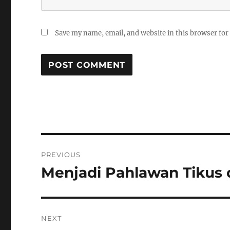
Save my name, email, and website in this browser for
Post
PREVIOUS
navigation
Menjadi Pahlawan Tikus d
Previous
post:
NEXT