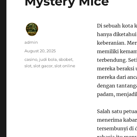
Mystery Mice
Di sebuah kota 
hanya diketahui
Author
admin
keberanian. Mer
Posted
August 20, 2025
memiliki kemamp
on
Tags
casino
,
judi bola
,
sbobet
,
terbendung. Set
slot
,
slot gacor
,
slot online
mereka beraksi
mereka dari anc
dengan tantanga
padam, menjadik
Salah satu petu
menerima kabar
tersembunyi di 