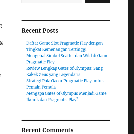
g
Recent Posts
ng
Daftar Game Slot Pragmatic Play dengan
Tingkat Kemenangan Tertinggi
Mengenal Simbol Scatter dan Wild di Game
Pragmatic Play.
Review Lengkap Gates of Olympus: Sang
Kakek Zeus yang Legendaris
h
Strategi Pola Gacor Pragmatic Play untuk
Pemain Pemula
Mengapa Gates of Olympus Menjadi Game
Ikonik dari Pragmatic Play?
Recent Comments