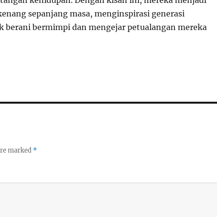
angan kehidupan. Dengan kisah ini, mereka menjadi
kenang sepanjang masa, menginspirasi generasi
k berani bermimpi dan mengejar petualangan mereka
 are marked
*