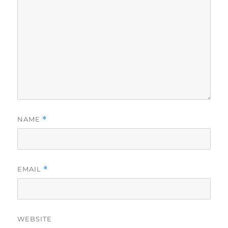
NAME
*
EMAIL
*
WEBSITE