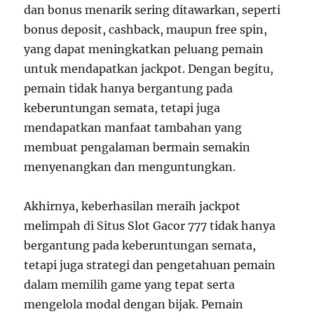
dan bonus menarik sering ditawarkan, seperti
bonus deposit, cashback, maupun free spin,
yang dapat meningkatkan peluang pemain
untuk mendapatkan jackpot. Dengan begitu,
pemain tidak hanya bergantung pada
keberuntungan semata, tetapi juga
mendapatkan manfaat tambahan yang
membuat pengalaman bermain semakin
menyenangkan dan menguntungkan.
Akhirnya, keberhasilan meraih jackpot
melimpah di Situs Slot Gacor 777 tidak hanya
bergantung pada keberuntungan semata,
tetapi juga strategi dan pengetahuan pemain
dalam memilih game yang tepat serta
mengelola modal dengan bijak. Pemain