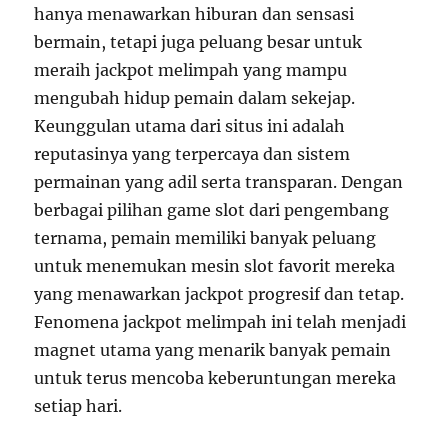
hanya menawarkan hiburan dan sensasi
bermain, tetapi juga peluang besar untuk
meraih jackpot melimpah yang mampu
mengubah hidup pemain dalam sekejap.
Keunggulan utama dari situs ini adalah
reputasinya yang terpercaya dan sistem
permainan yang adil serta transparan. Dengan
berbagai pilihan game slot dari pengembang
ternama, pemain memiliki banyak peluang
untuk menemukan mesin slot favorit mereka
yang menawarkan jackpot progresif dan tetap.
Fenomena jackpot melimpah ini telah menjadi
magnet utama yang menarik banyak pemain
untuk terus mencoba keberuntungan mereka
setiap hari.