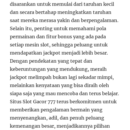
disarankan untuk memulai dari taruhan kecil
dan secara bertahap meningkatkan taruhan
saat mereka merasa yakin dan berpengalaman.
Selain itu, penting untuk memahami pola
permainan dan fitur bonus yang ada pada
setiap mesin slot, sehingga peluang untuk
mendapatkan jackpot menjadi lebih besar.
Dengan pendekatan yang tepat dan
keberuntungan yang mendukung, meraih
jackpot melimpah bukan lagi sekadar mimpi,
melainkan kenyataan yang bisa diraih oleh
siapa saja yang mau mencoba dan terus belajar.
Situs Slot Gacor 777 terus berkomitmen untuk
memberikan pengalaman bermain yang
menyenangkan, adil, dan penuh peluang
kemenangan besar, menjadikannya pilihan