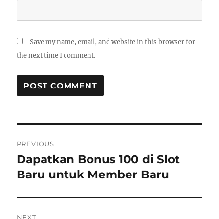
Save my name, email, and website in this browser for
the next time I comment.
Post
PREVIOUS
navigation
Dapatkan Bonus 100 di Slot
Previous
post:
Baru untuk Member Baru
NEXT