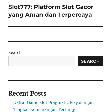
Slot777: Platform Slot Gacor
Next
post:
yang Aman dan Terpercaya
Search
SEARCH
Recent Posts
Daftar Game Slot Pragmatic Play dengan
Tingkat Kemenangan Tertinggi